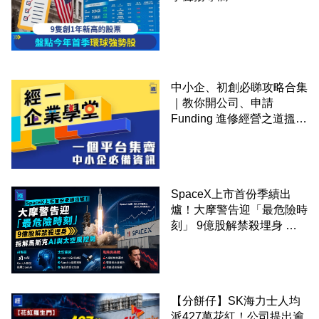
中小企、初創必睇攻略合集
｜教你開公司、申請
Funding 進修經營之道搵大
錢！
SpaceX上市首份季績出
爐！大摩警告迎「最危險時
刻」 9億股解禁殺埋身 拆
解馬斯克AI與太空風控局
【分餅仔】SK海力士人均
派427萬花紅！公司提出逾