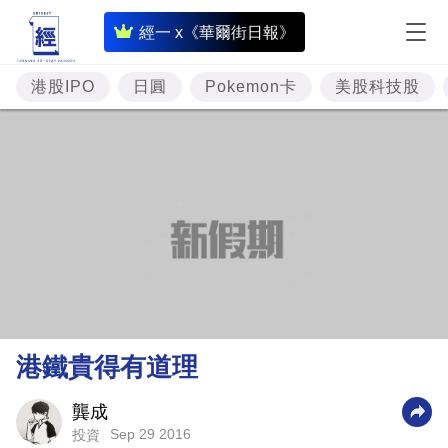
即
經一 x《華爾街日報》
時
財
港股IPO
日圓
Pokemon卡
美股科技股
經
專
題
投
資
樓
市
理
港鐵貴得有道理
財
商
龔成
Sep 29 2016
投資
業