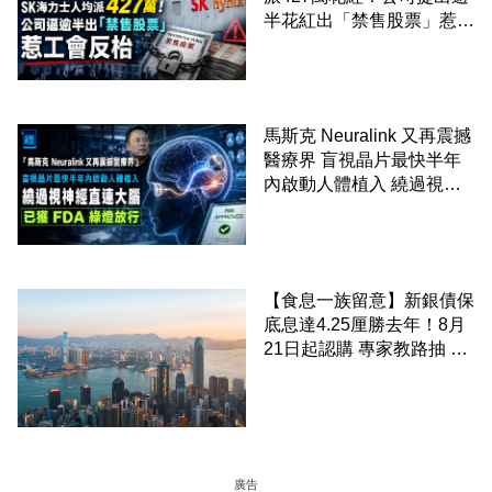
半花紅出「禁售股票」惹工
會反枱
馬斯克 Neuralink 又再震撼
醫療界 盲視晶片最快半年
內啟動人體植入 繞過視神
經直連大腦 已獲 FDA 綠燈
放行
【食息一族留意】新銀債保
底息達4.25厘勝去年！8月
21日起認購 專家教路抽 20
至 30 手 鎖定三年高息
廣告