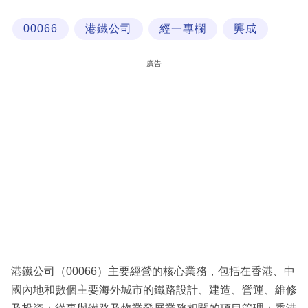
科
00066
港鐵公司
經一專欄
龔成
技
職
廣告
場
生
活
時
事
專
欄
訂
閱
港鐵公司（00066）主要經營的核心業務，包括在香港、中
專
國內地和數個主要海外城市的鐵路設計、建造、營運、維修
區