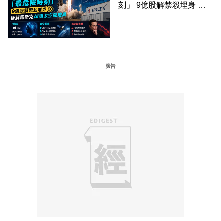
刻」 9億股解禁殺埋身 拆
解馬斯克AI與太空風控局
廣告