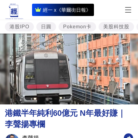
即
經一 x《華爾街日報》
時
財
港股IPO
日圓
Pokemon卡
美股科技股
經
專
題
投
資
樓
市
理
港鐵半年純利60億元 N年最好賺｜
財
李聲揚專欄
商
業