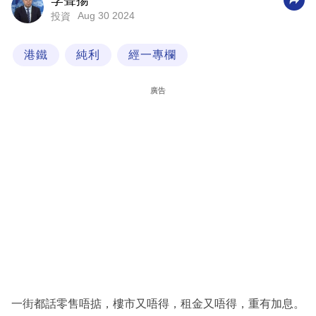
李聲揚
Aug 30 2024
投資
科
技
港鐵
純利
經一專欄
職
場
廣告
生
活
時
事
專
欄
訂
閱
專
一街都話零售唔掂，樓市又唔得，租金又唔得，重有加息。
區