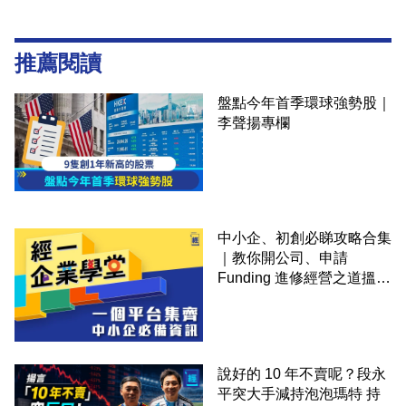
推薦閱讀
盤點今年首季環球強勢股｜
李聲揚專欄
中小企、初創必睇攻略合集
｜教你開公司、申請
Funding 進修經營之道搵大
錢！
說好的 10 年不賣呢？段永
平突大手減持泡泡瑪特 持