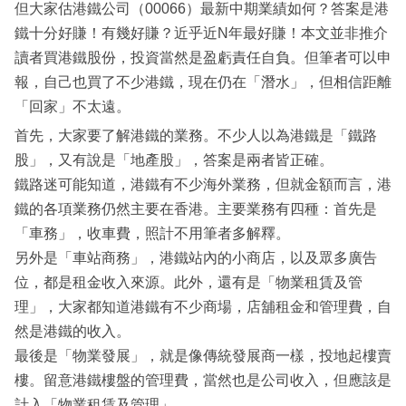
但大家估港鐵公司（00066）最新中期業績如何？答案是港
鐵十分好賺！有幾好賺？近乎近N年最好賺！本文並非推介
讀者買港鐵股份，投資當然是盈虧責任自負。但筆者可以申
報，自己也買了不少港鐵，現在仍在「潛水」，但相信距離
「回家」不太遠。
首先，大家要了解港鐵的業務。不少人以為港鐵是「鐵路
股」，又有說是「地產股」，答案是兩者皆正確。
鐵路迷可能知道，港鐵有不少海外業務，但就金額而言，港
鐵的各項業務仍然主要在香港。主要業務有四種：首先是
「車務」，收車費，照計不用筆者多解釋。
另外是「車站商務」，港鐵站內的小商店，以及眾多廣告
位，都是租金收入來源。此外，還有是「物業租賃及管
理」，大家都知道港鐵有不少商場，店舖租金和管理費，自
然是港鐵的收入。
最後是「物業發展」，就是像傳統發展商一樣，投地起樓賣
樓。留意港鐵樓盤的管理費，當然也是公司收入，但應該是
計入「物業租賃及管理」。