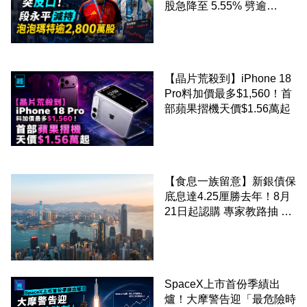
股急降至 5.55% 劈逾
2,800 萬股 4月才入局 上月
剛向網民派定心丸
【晶片荒殺到】iPhone 18
Pro料加價最多$1,560！首
部蘋果摺機天價$1.56萬起
【食息一族留意】新銀債保
底息達4.25厘勝去年！8月
21日起認購 專家教路抽 20
至 30 手 鎖定三年高息
SpaceX上市首份季績出
爐！大摩警告迎「最危險時