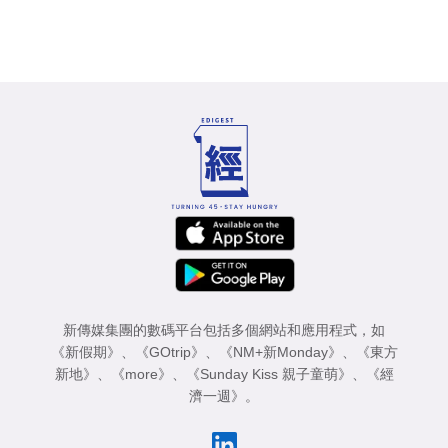
新傳媒集團的數碼平台包括多個網站和應用程式，如
《新假期》
、
《GOtrip》
、
《NM+新Monday》
、
《東方
新地》
、
《more》
、
《Sunday Kiss 親子童萌》
、
《經
濟一週》
。