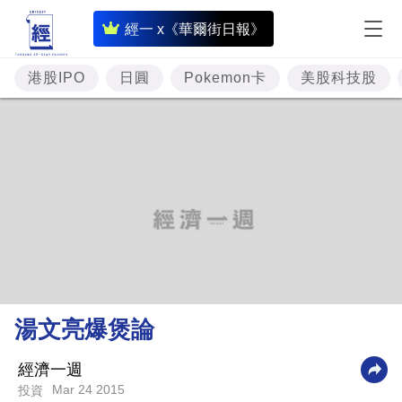
即
經一 x《華爾街日報》
時
財
港股IPO
日圓
Pokemon卡
美股科技股
經
專
題
投
資
樓
市
理
湯文亮爆煲論
財
商
經濟一週
Mar 24 2015
投資
業