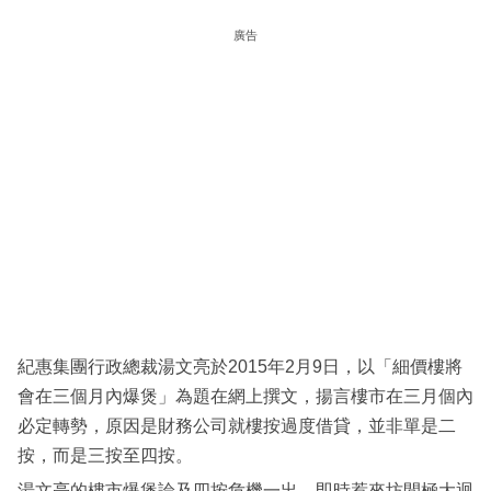
科
廣告
技
職
場
生
活
時
事
專
欄
紀惠集團行政總裁湯文亮於2015年2月9日，以「細價樓將
訂
會在三個月內爆煲」為題在網上撰文，揚言樓市在三月個內
閱
必定轉勢，原因是財務公司就樓按過度借貸，並非單是二
專
按，而是三按至四按。
區
湯文亮的樓市爆煲論及四按危機一出，即時惹來坊間極大迴