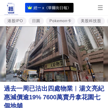
即
經一 x《華爾街日報》
時
財
港股IPO
日圓
Pokemon卡
美股科技股
經
專
題
投
資
樓
市
理
過去一周已沽出四處物業︳湯文亮紀
財
惠減價逾19% 7600萬賣丹拿花園七
商
個地舖
業