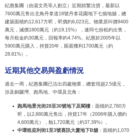
紀惠集團（由湯文亮等人創立）近期頻繁沽貨，最新以
7600萬元售出北角丹拿道18號丹拿花園地下七個地舖，總
建築面積約12,617方呎，呎價約6,023元。物業原叫價9400
萬元，減價1800萬元（約19.15%），連同七份租約出售，
每月租金約30萬元，回報率約4.74%。紀惠於2005年以
5900萬元購入，持貨20年，賬面獲利1700萬元（約
28.81%）。
近期其他交易與盈虧情況
過去一周，紀惠集團已沽出四處物業，總套現超2.5億元，
涉及銅鑼灣、跑馬地、中環及北角：
跑馬地景光街28至30號地下及閣樓
：面積約2,780方
呎，以2,880萬元售出，持貨17年（2008年購入價約
4,600萬元），蝕1,720萬元（約37.39%）。
中環租庇利街1至3號喜訊大廈地下B舖
：面積約1,070