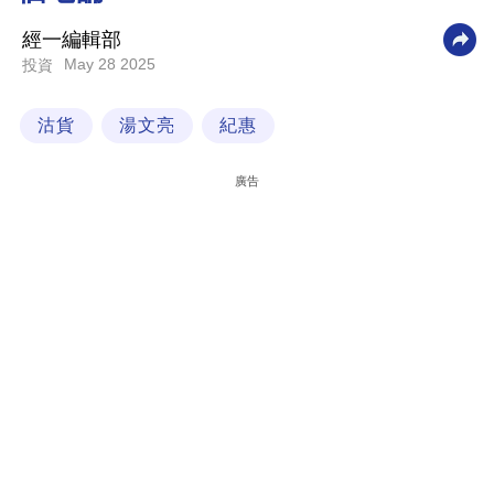
科
經一編輯部
技
May 28 2025
投資
職
沽貨
湯文亮
紀惠
場
生
廣告
活
時
事
專
欄
訂
閱
專
區