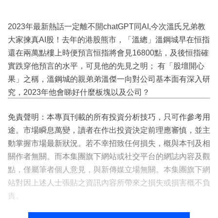
2023年最新熱話一定離不開chatGPT同AI,今次溫氏兄弟教
大家揀真AI股！去年的港股熊市，「溫總」溫鋼城早在恒指
還在兩萬點樓上時便預言恒指將會見16800點，及後恒指確
實跌穿他預言的水平，可見他的先見之明； 有「股壇開心
果」之稱，溫鋼城的親弟弟溫傑一向對公司基本面有深入研
究，2023年他會睇好什麼板塊以及公司？
免責聲明：本專頁刊載的所有投資分析技巧，只可作參考用
途。市場瞬息萬變，讀者在作出投資決定前理應審慎，並主
動掌握市場最新狀況。若不幸招致任何損失，概與本刊及相
關作者無關。而本集團旗下網站或社交平台的網誌內容及觀
點，僅屬筆者個人意見，與新傳媒立場無關。本集團旗下網
站對因上述人士張貼之資訊內容所帶來之損失或損害概不負
責。