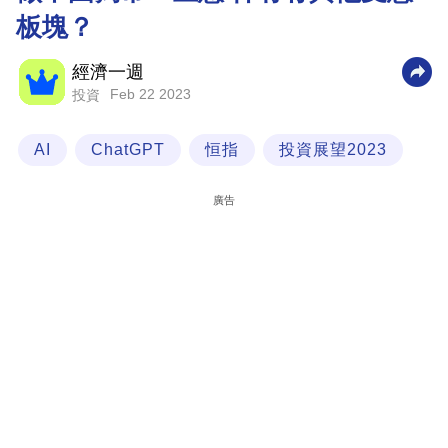
板塊？
科
技
經濟一週
職
Feb 22 2023
投資
場
AI
ChatGPT
恒指
投資展望2023
生
活
廣告
時
事
專
欄
訂
閱
專
區