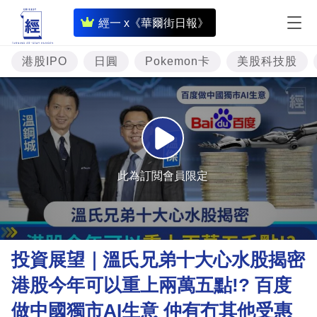
即
經一 x《華爾街日報》
時
財
港股IPO
日圓
Pokemon卡
美股科技股
經
專
題
投
資
此為訂閲會員限定
樓
市
理
投資展望｜溫氏兄弟十大心水股揭密
財
港股今年可以重上兩萬五點!? 百度
商
做中國獨市AI生意 仲有冇其他受惠
業