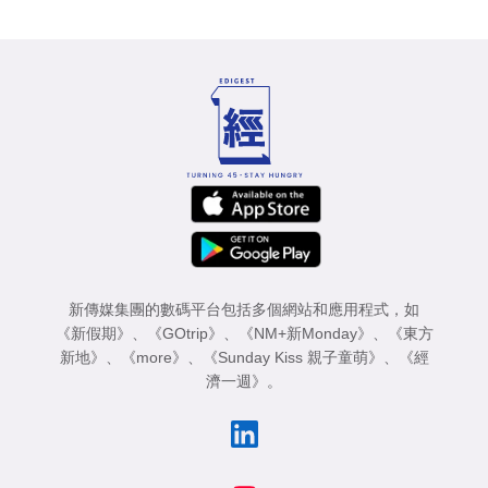
新傳媒集團的數碼平台包括多個網站和應用程式，如
《新假期》
、
《GOtrip》
、
《NM+新Monday》
、
《東方
新地》
、
《more》
、
《Sunday Kiss 親子童萌》
、
《經
濟一週》
。