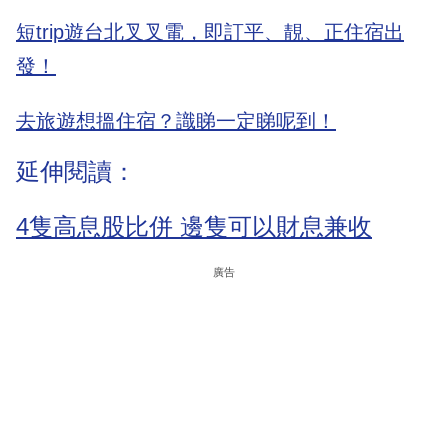
短trip遊台北叉叉電，即訂平、靚、正住宿出
發！
去旅遊想搵住宿？識睇一定睇呢到！
延伸閱讀：
4隻高息股比併 邊隻可以財息兼收
廣告