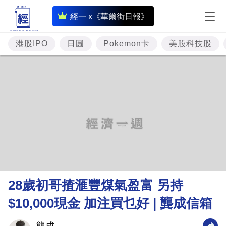
即
經一 x《華爾街日報》
時
財
港股IPO
日圓
Pokemon卡
美股科技股
經
專
題
投
資
樓
市
理
28歲初哥揸滙豐煤氣盈富 另持
財
$10,000現金 加注買乜好 | 龔成信箱
商
業