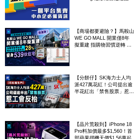
錢！
【商場都要避險？】馬鞍山
WE GO MALL 開業僅8年
擬重建 指購物習慣逆轉 餐
飲出租率暴跌至 28% 變身
539伙住宅
【分餅仔】SK海力士人均
派427萬花紅！公司提出逾
半花紅出「禁售股票」惹工
會反枱
【晶片荒殺到】iPhone 18
Pro料加價最多$1,560！首
部蘋果摺機天價$1.56萬起