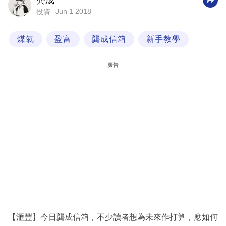
龔成
Jun 1 2018
投資
科
技
煤氣
盈富
龔成信箱
新手教學
職
場
廣告
生
活
時
事
專
欄
訂
閱
專
【滙豐】今日龔成信箱，不少讀者想為未來作打算，應如何
區