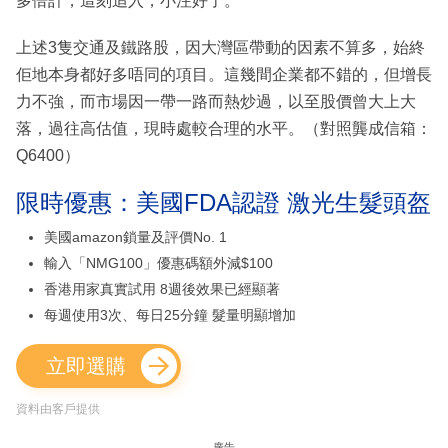
多倍計，這刻追入，小注好了。
上述3隻交通及鐵路股，因大灣區帶動的因素不算多，始終
佢地本身都好多唔同的項目。這幾間企業都不錯的，但增長
力不強，而市場因一帶一路而熱炒過，以至股價曾大上大
落，過往高估值，現時處較合理的水平。（對照龔成信箱：
Q6400）
限時優惠：美國FDA認證 激光生髮頭盔
美國amazon鎖量及評價No. 1
輸入「NMG100」優惠碼額外減$100
香港用家真實試用 8週後效果已經顯著
每週使用3次、每日25分鐘 髮量明顯增加
立即選購
資料由客戶提供
廣告