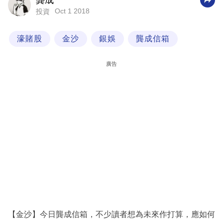
龔成
Oct 1 2018
投資
科
技
濠賭股
金沙
銀娛
龔成信箱
職
場
廣告
生
活
時
事
專
欄
訂
閱
專
【金沙】今日龔成信箱，不少讀者想為未來作打算，應如何
區