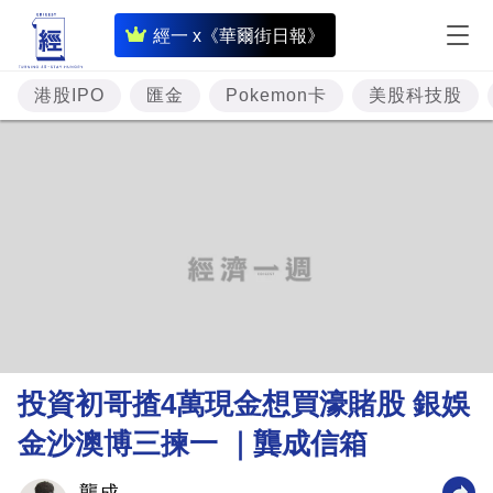
即
經一 x《華爾街日報》
時
財
港股IPO
匯金
Pokemon卡
美股科技股
經
專
題
投
資
樓
市
理
投資初哥揸4萬現金想買濠賭股 銀娛
財
金沙澳博三揀一 ｜龔成信箱
商
業