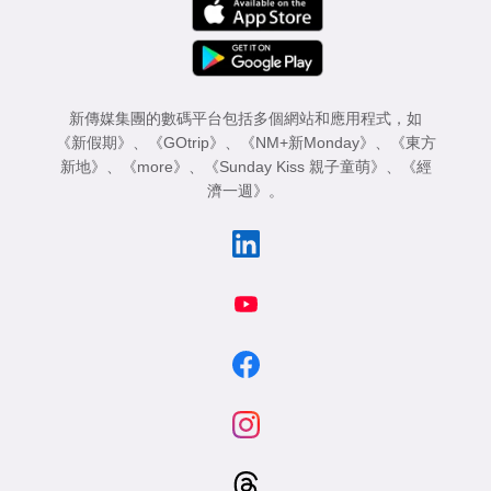
新傳媒集團的數碼平台包括多個網站和應用程式，如
《新假期》
、
《GOtrip》
、
《NM+新Monday》
、
《東方
新地》
、
《more》
、
《Sunday Kiss 親子童萌》
、
《經
濟一週》
。