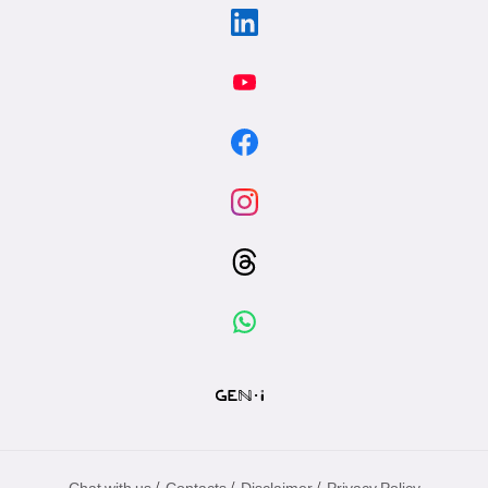
/
/
/