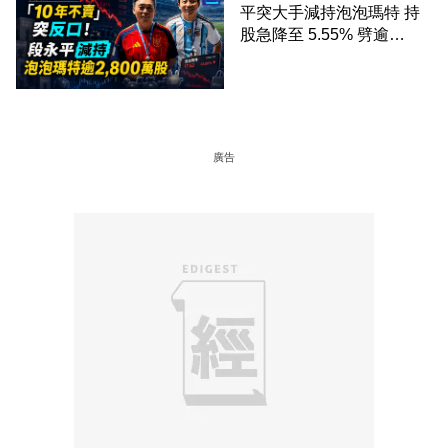
平突大手減持泡泡瑪特 持
股急降至 5.55% 劈逾
2,800 萬股 4月才入局 上月
剛向網民派定心丸
廣告