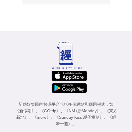
新傳媒集團的數碼平台包括多個網站和應用程式，如
《新假期》
、
《GOtrip》
、
《NM+新Monday》
、
《東方
新地》
、
《more》
、
《Sunday Kiss 親子童萌》
、
《經
濟一週》
。