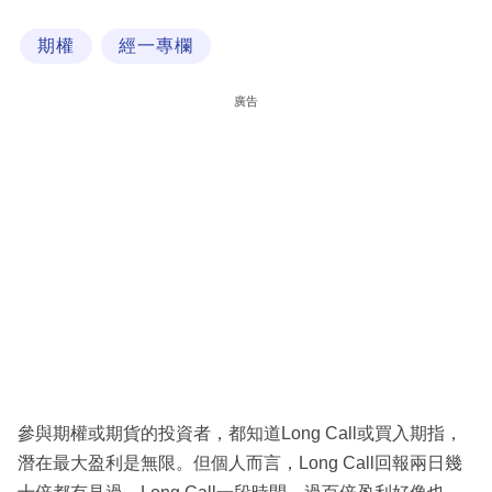
科
期權
經一專欄
技
職
廣告
場
生
活
時
事
專
欄
訂
閱
參與期權或期貨的投資者，都知道Long Call或買入期指，
專
潛在最大盈利是無限。但個人而言，Long Call回報兩日幾
區