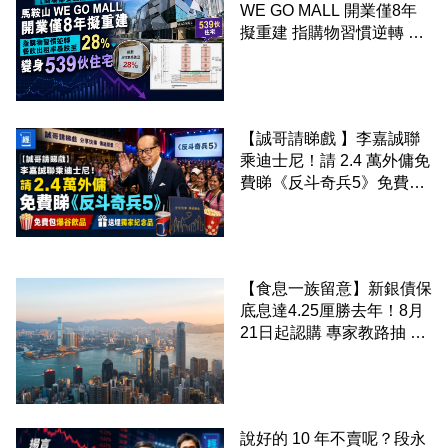
WE GO MALL 開業僅8年
擬重建 指購物習慣逆轉 餐
飲出租率暴跌至 28% 變身
539伙住宅
【誠哥請睇戲 】李嘉誠聯
乘迪士尼！請 2.4 萬外傭免
費睇《反斗奇兵5》免費包
爆谷飲品 送埋獨家紀念品
【食息一族留意】新銀債保
底息達4.25厘勝去年！8月
21日起認購 專家教路抽 20
至 30 手 鎖定三年高息
說好的 10 年不賣呢？段永