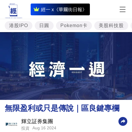
即
經一 x《華爾街日報》
時
財
港股IPO
日圓
Pokemon卡
美股科技股
經
專
題
投
資
樓
市
理
無限盈利或只是傳說｜區良鍵專欄
財
商
輝立証券集團
Aug 16 2024
投資
業