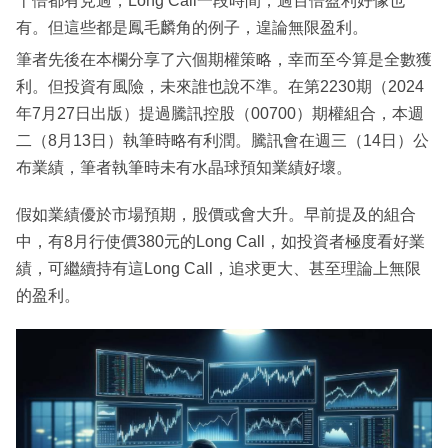
十倍都有見過，Long Call一段時間，過百倍盈利好像也
有。但這些都是鳳毛麟角的例子，遑論無限盈利。
筆者先後在本欄分享了六個期權策略，幸而至今算是全數獲
利。但投資有風險，未來誰也說不準。在第2230期（2024
年7月27日出版）提過騰訊控股（00700）期權組合，本週
二（8月13日）執筆時略有利潤。騰訊會在週三（14日）公
布業績，筆者執筆時未有水晶球預知業績好壞。
假如業績優於市場預期，股價或會大升。早前提及的組合
中，有8月行使價380元的Long Call，如投資者極度看好業
績，可繼續持有這Long Call，追求更大、甚至理論上無限
的盈利。