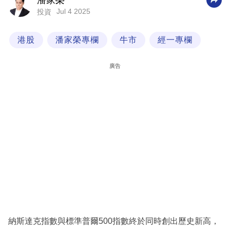
潘家榮
Jul 4 2025
投資
科
技
港股
潘家榮專欄
牛市
經一專欄
職
場
廣告
生
活
時
事
專
欄
訂
閱
專
納斯達克指數與標準普爾500指數終於同時創出歷史新高，
區