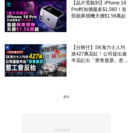
【晶片荒殺到】iPhone 18
Pro料加價最多$1,560！首
部蘋果摺機天價$1.56萬起
【分餅仔】SK海力士人均
派427萬花紅！公司提出逾
半花紅出「禁售股票」惹工
會反枱
廣告