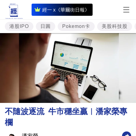
即
經一 x《華爾街日報》
時
財
港股IPO
日圓
Pokemon卡
美股科技股
經
專
題
投
資
樓
市
理
不隨波逐流 牛市穩坐贏︳潘家榮專
財
欄
商
業