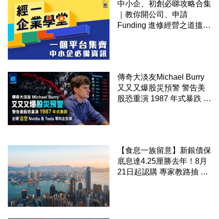
中小企、初創必睇攻略合集
｜教你開公司、申請
Funding 進修經營之道搵大
錢！
傳奇大淡友Michael Burry
又又又爆股災預警 警告美
股恐重演 1987 年式暴跌 企
硬沽空 Nvidia 及 Tesla 等
科企巨頭
【食息一族留意】新銀債保
底息達4.25厘勝去年！8月
21日起認購 專家教路抽 20
至 30 手 鎖定三年高息