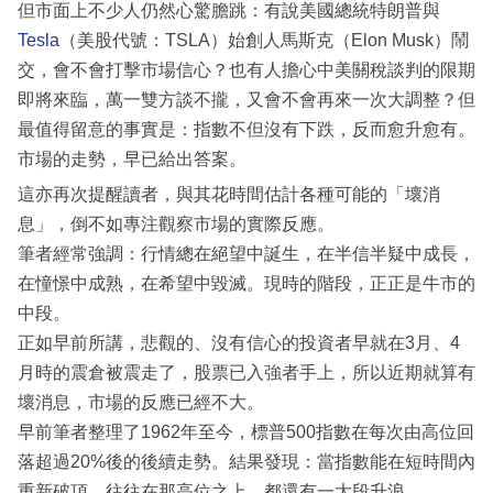
但市面上不少人仍然心驚膽跳：有說美國總統特朗普與
Tesla
（美股代號：TSLA）始創人馬斯克（Elon Musk）鬧
交，會不會打擊市場信心？也有人擔心中美關稅談判的限期
即將來臨，萬一雙方談不攏，又會不會再來一次大調整？但
最值得留意的事實是：指數不但沒有下跌，反而愈升愈有。
市場的走勢，早已給出答案。
這亦再次提醒讀者，與其花時間估計各種可能的「壞消
息」，倒不如專注觀察市場的實際反應。
筆者經常強調：行情總在絕望中誕生，在半信半疑中成長，
在憧憬中成熟，在希望中毀滅。現時的階段，正正是牛市的
中段。
正如早前所講，悲觀的、沒有信心的投資者早就在3月、4
月時的震倉被震走了，股票已入強者手上，所以近期就算有
壞消息，市場的反應已經不大。
早前筆者整理了1962年至今，標普500指數在每次由高位回
落超過20%後的後續走勢。結果發現：當指數能在短時間內
重新破頂，往往在那高位之上，都還有一大段升浪。