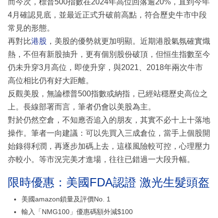
而今次，標普500指數在2024年高位回落逾20%，直到今年
4月確認見底，並最近正式升破前高點，符合歷史牛市中段
常見的形態。
再對比
港股
，美股的優勢就更加明顯。近期港股氣氛確實熾
熱，不但有新股抽升，更有個別股份破頂，但恒生指數至今
仍未升穿3月高位，即使升穿，與2021、2018年兩次牛市
高位相比仍有好大距離。
反觀美股，無論標普500指數或納指，已經站穩歷史高位之
上。長線部署而言，筆者仍會以美股為主。
對於仍然空倉，不知應否追入的朋友，其實不必十上十落地
操作。筆者一向建議：可以先買入三成倉位，當手上個股開
始錄得利潤，再逐步加碼上去，這樣風險較可控，心理壓力
亦較小。等市況完美才進場，往往已錯過一大段升幅。
限時優惠：美國FDA認證 激光生髮頭盔
美國amazon鎖量及評價No. 1
輸入「NMG100」優惠碼額外減$100