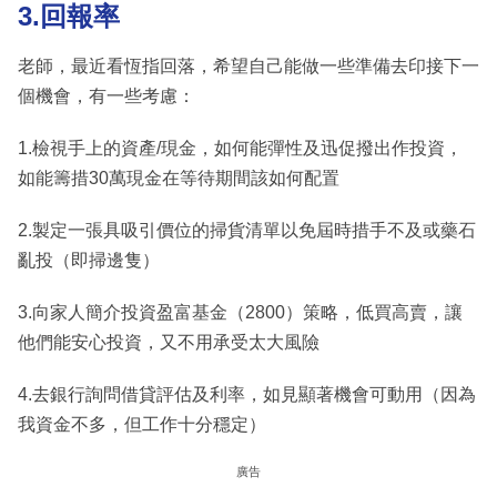
3.回報率
老師，最近看恆指回落，希望自己能做一些準備去印接下一
個機會，有一些考慮：
1.檢視手上的資產/現金，如何能彈性及迅促撥出作投資，
如能籌措30萬現金在等待期間該如何配置
2.製定一張具吸引價位的掃貨清單以免屆時措手不及或藥石
亂投（即掃邊隻）
3.向家人簡介投資盈富基金（2800）策略，低買高賣，讓
他們能安心投資，又不用承受太大風險
4.去銀行詢問借貸評估及利率，如見顯著機會可動用（因為
我資金不多，但工作十分穩定）
廣告