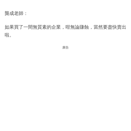
龔成老師：
如果買了一間無質素的企業，咁無論賺蝕，當然要盡快賣出
啦。
廣告