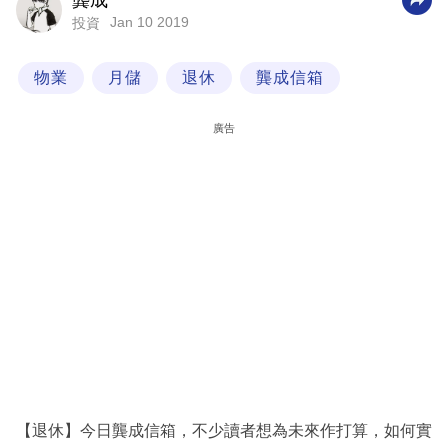
龔成
Jan 10 2019
投資
科
技
物業
月儲
退休
龔成信箱
職
場
廣告
生
活
時
事
專
欄
訂
閱
專
【退休】今日龔成信箱，不少讀者想為未來作打算，如何實
區