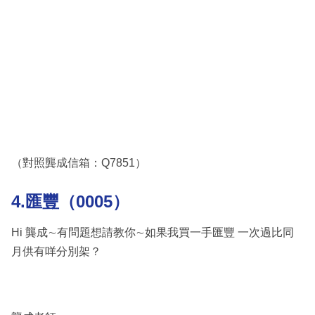
（對照龔成信箱：Q7851）
4.匯豐（0005）
Hi 龔成∼有問題想請教你∼如果我買一手匯豐 一次過比同
月供有咩分別架？