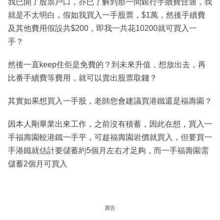
我已開了股票戶口，亦已了解到那一間銀行手續費合適，我
就是不太明白，假如我買入一手股票，$1萬，然後手續費
及其他費用假設共$200，即我一共花10200就可買入一
手？
然後一直keep住佢是免費的？到未來升值，想放出去，再
比番手續費等費用，就可以賣出股票取錢？
其實如果想買入一手股，老師您會建議買港鐵還是福壽園？
因本人剛畢業出來工作，之前沒有積蓄，因此在想，買入一
手福壽園較港鐵一手平，可趁福壽園岩價就買入，但要買一
手港鐵就估計要儲蓄約5個月左右才足夠，而一手福壽園需
儲蓄2個月可買入
廣告