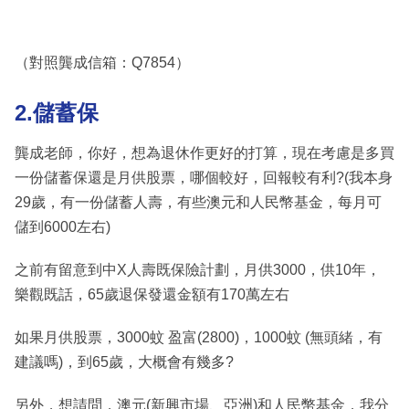
（對照龔成信箱：Q7854）
2.儲蓄保
龔成老師，你好，想為退休作更好的打算，現在考慮是多買
一份儲蓄保還是月供股票，哪個較好，回報較有利?(我本身
29歲，有一份儲蓄人壽，有些澳元和人民幣基金，每月可
儲到6000左右)
之前有留意到中X人壽既保險計劃，月供3000，供10年，
樂觀既話，65歲退保發還金額有170萬左右
如果月供股票，3000蚊 盈富(2800)，1000蚊 (無頭緒，有
建議嗎)，到65歲，大概會有幾多?
另外，想請問，澳元(新興市場、亞洲)和人民幣基金，我分