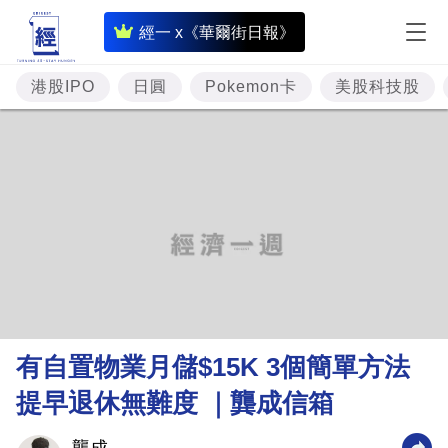
即
經一 x《華爾街日報》
時
財
港股IPO
日圓
Pokemon卡
美股科技股
經
專
題
投
資
樓
市
理
有自置物業月儲$15K 3個簡單方法
財
提早退休無難度 ｜龔成信箱
商
業