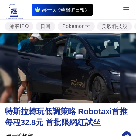
即
經一 x《華爾街日報》
時
財
港股IPO
日圓
Pokemon卡
美股科技股
經
專
題
投
資
樓
市
理
特斯拉轉玩低調策略 Robotaxi首推
財
每程32.8元 首批限網紅試坐
商
業