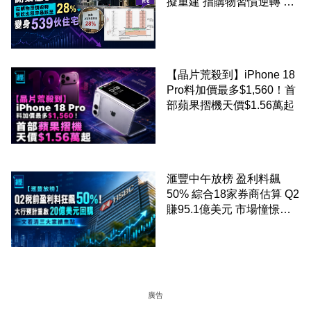
擬重建 指購物習慣逆轉 餐
飲出租率暴跌至 28% 變身
539伙住宅
【晶片荒殺到】iPhone 18
Pro料加價最多$1,560！首
部蘋果摺機天價$1.56萬起
滙豐中午放榜 盈利料飆
50% 綜合18家券商估算 Q2
賺95.1億美元 市場憧憬重
啟20億美元回購 一文看清
三大業績焦點
廣告