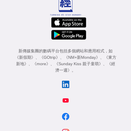
新傳媒集團的數碼平台包括多個網站和應用程式，如
《新假期》
、
《GOtrip》
、
《NM+新Monday》
、
《東方
新地》
、
《more》
、
《Sunday Kiss 親子童萌》
、
《經
濟一週》
。