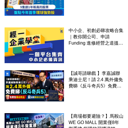
中小企、初創必睇攻略合集
｜教你開公司、申請
Funding 進修經營之道搵大
錢！
【誠哥請睇戲 】李嘉誠聯
乘迪士尼！請 2.4 萬外傭免
費睇《反斗奇兵5》免費包
爆谷飲品 送埋獨家紀念品
【商場都要避險？】馬鞍山
WE GO MALL 開業僅8年