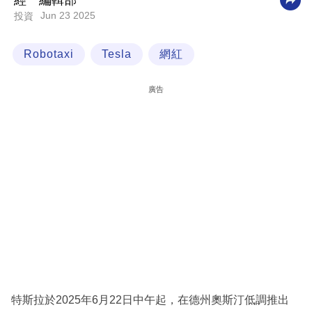
經一編輯部
Jun 23 2025
投資
科
技
Robotaxi
Tesla
網紅
職
場
廣告
生
活
時
事
專
欄
訂
閱
專
特斯拉於2025年6月22日中午起，在德州奧斯汀低調推出
區