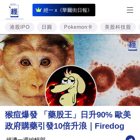
即
經一 x《華爾街日報》
時
財
港股IPO
日圓
Pokemon卡
美股科技股
經
專
題
投
資
樓
市
理
猴痘爆發 「藥股王」日升90% 歐美
財
政府購藥引發10倍升浪｜Firedog
商
業