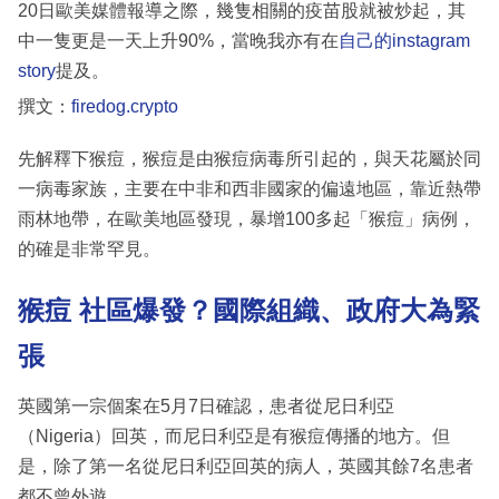
20日歐美媒體報導之際，幾隻相關的疫苗股就被炒起，其
中一隻更是一天上升90%，當晚我亦有在
自己的instagram
story
提及。
撰文：
firedog.crypto
先解釋下猴痘，猴痘是由猴痘病毒所引起的，與天花屬於同
一病毒家族，主要在中非和西非國家的偏遠地區，靠近熱帶
雨林地帶，在歐美地區發現，暴增100多起「猴痘」病例，
的確是非常罕見。
猴痘 社區爆發？
國際組織、政府大為緊
張
英國第一宗個案在5月7日確認，患者從尼日利亞
（Nigeria）回英，而尼日利亞是有猴痘傳播的地方。但
是，除了第一名從尼日利亞回英的病人，英國其餘7名患者
都不曾外遊。