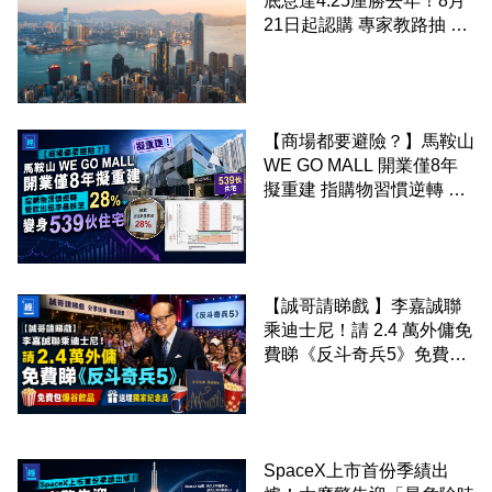
底息達4.25厘勝去年！8月
21日起認購 專家教路抽 20
至 30 手 鎖定三年高息
【商場都要避險？】馬鞍山
WE GO MALL 開業僅8年
擬重建 指購物習慣逆轉 餐
飲出租率暴跌至 28% 變身
539伙住宅
【誠哥請睇戲 】李嘉誠聯
乘迪士尼！請 2.4 萬外傭免
費睇《反斗奇兵5》免費包
爆谷飲品 送埋獨家紀念品
SpaceX上市首份季績出