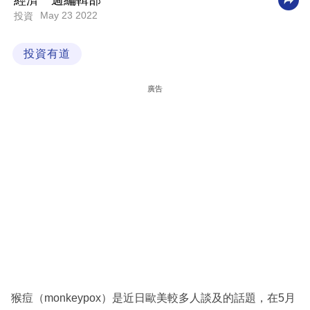
經濟一週編輯部
May 23 2022
投資
科
技
投資有道
職
場
廣告
生
活
時
事
專
欄
訂
閱
專
猴痘（monkeypox）是近日歐美較多人談及的話題，在5月
區