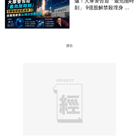
爐！大摩警告迎「最危險時
刻」 9億股解禁殺埋身 拆
解馬斯克AI與太空風控局
廣告