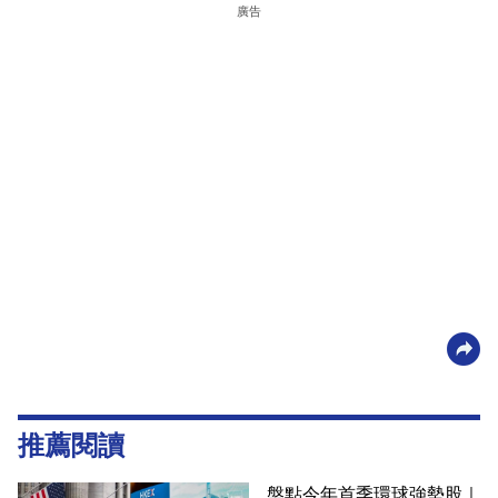
廣告
推薦閱讀
盤點今年首季環球強勢股｜