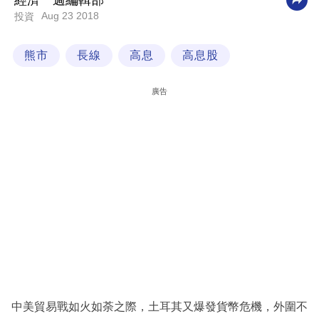
經濟一週編輯部
Aug 23 2018
投資
科
技
熊市
長線
高息
高息股
職
場
廣告
生
活
時
事
專
欄
訂
閱
專
中美貿易戰如火如荼之際，土耳其又爆發貨幣危機，外圍不
區