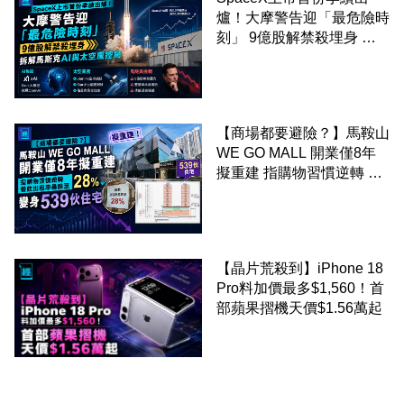
爐！大摩警告迎「最危險時
刻」 9億股解禁殺埋身 拆
解馬斯克AI與太空風控局
【商場都要避險？】馬鞍山
WE GO MALL 開業僅8年
擬重建 指購物習慣逆轉 餐
飲出租率暴跌至 28% 變身
539伙住宅
【晶片荒殺到】iPhone 18
Pro料加價最多$1,560！首
部蘋果摺機天價$1.56萬起