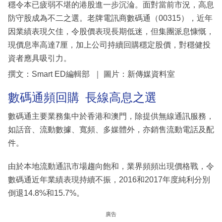
穩令本已疲弱不堪的港股進一步沉淪。面對當前市況，高息
防守股成為不二之選。老牌電訊商數碼通（00315），近年
因業績表現欠佳，令股價表現長期低迷，但集團派息慷慨，
現價息率高達7厘，加上公司持續回購穩定股價，對穩健投
資者應具吸引力。
撰文：Smart ED編輯部 ｜ 圖片：新傳媒資料室
數碼通頻回購 長線高息之選
數碼通主要業務集中於香港和澳門，除提供無線通訊服務，
如話音、流動數據、寬頻、多媒體外，亦銷售流動電話及配
件。
由於本地流動通訊市場趨向飽和，業界頻頻出現價格戰，令
數碼通近年業績表現持續不振，2016和2017年度純利分別
倒退14.8%和15.7%。
廣告