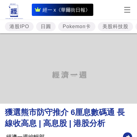
即
經一 x《華爾街日報》
時
財
港股IPO
日圓
Pokemon卡
美股科技股
經
專
題
投
資
樓
市
理
獲選熊市防守推介 6厘息數碼通 長
財
線收高息 | 高息股 | 港股分析
商
業