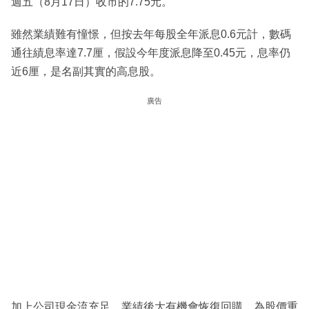
週五（8月17日）收市的7.75元。
雖然業績難有憧憬，但按去年每股全年派息0.6元計，數碼
通往績息率達7.7厘，假設今年度派息降至0.45元，息率仍
近6厘，是名副其實的高息股。
廣告
加上公司現金流充足，業績後大有機會恢復回購，為股價重