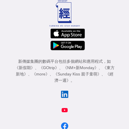
新傳媒集團的數碼平台包括多個網站和應用程式，如
《新假期》
、
《GOtrip》
、
《NM+新Monday》
、
《東方
新地》
、
《more》
、
《Sunday Kiss 親子童萌》
、
《經
濟一週》
。