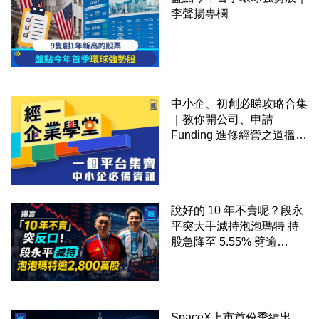
李聲揚專欄
中小企、初創必睇攻略合集
｜教你開公司、申請
Funding 進修經營之道搵大
錢！
說好的 10 年不賣呢？段永
平突大手減持泡泡瑪特 持
股急降至 5.55% 劈逾
2,800 萬股 4月才入局 上月
剛向網民派定心丸
SpaceX上市首份季績出