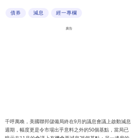
科
債券
減息
經一專欄
技
職
廣告
場
生
活
時
事
專
欄
訂
閱
千呼萬喚，美國聯邦儲備局終在9月的議息會議上啟動減息
專
週期，幅度更是令市場出乎意料之外的50個基點，當局已
區