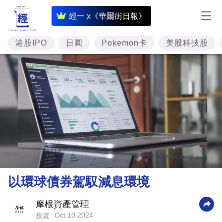
即
經一 x《華爾街日報》
時
財
港股IPO
日圓
Pokemon卡
美股科技股
經
專
題
投
資
樓
市
理
以環球債券駕馭減息環境
財
商
摩根資產管理
Oct 10 2024
投資
業