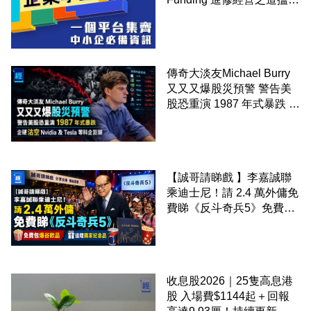
錢！
傳奇大淡友Michael Burry
又又又爆股災預警 警告美
股恐重演 1987 年式暴跌 企
硬沽空 Nvidia 及 Tesla 等
科企巨頭
【誠哥請睇戲 】李嘉誠聯
乘迪士尼！請 2.4 萬外傭免
費睇《反斗奇兵5》免費包
爆谷飲品 送埋獨家紀念品
收息股2026｜25隻高息港
股 入場費$1144起＋回報