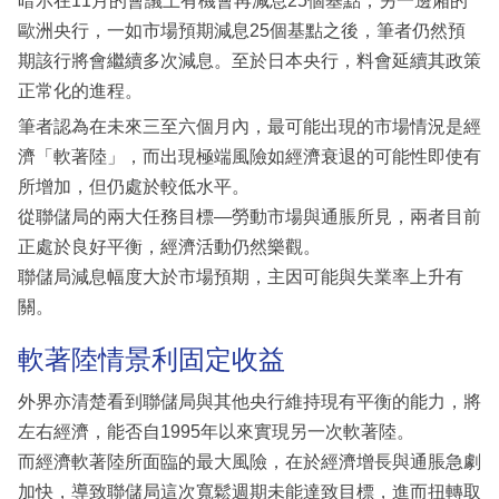
暗示在11月的會議上有機會再減息25個基點；另一邊廂的
歐洲央行，一如市場預期減息25個基點之後，筆者仍然預
期該行將會繼續多次減息。至於日本央行，料會延續其政策
正常化的進程。
筆者認為在未來三至六個月內，最可能出現的市場情況是經
濟「軟著陸」，而出現極端風險如經濟衰退的可能性即使有
所增加，但仍處於較低水平。
從聯儲局的兩大任務目標—勞動市場與通脹所見，兩者目前
正處於良好平衡，經濟活動仍然樂觀。
聯儲局減息幅度大於市場預期，主因可能與失業率上升有
關。
軟著陸情景利固定收益
外界亦清楚看到聯儲局與其他央行維持現有平衡的能力，將
左右經濟，能否自1995年以來實現另一次軟著陸。
而經濟軟著陸所面臨的最大風險，在於經濟增長與通脹急劇
加快，導致聯儲局這次寬鬆週期未能達致目標，進而扭轉取