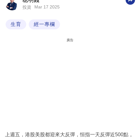
聰明錢
Mar 17 2025
投資
科
技
生育
經一專欄
職
場
廣告
生
活
時
事
專
欄
訂
閱
專
上週五，港股美股都迎來大反彈，恒指一天反彈近500點，
區