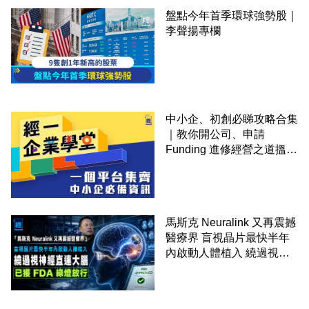
盤點今年首季環球強勢股｜
李聲揚專欄
中小企、初創必睇攻略合集
｜教你開公司、申請
Funding 進修經營之道搵大
錢！
馬斯克 Neuralink 又再震撼
醫療界 盲視晶片最快半年
內啟動人體植入 繞過視神
經直連大腦 已獲 FDA 綠燈
放行