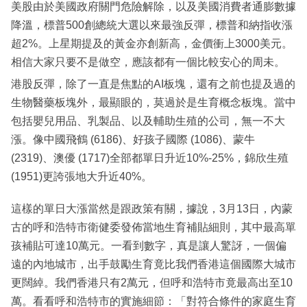
美股由於美國政府關門危險解除，以及美國消費者通膨數據
降溫，標普500創總統大選以來最強反彈，標普和納指收漲
超2%。上星期提及的黃金亦創新高，金價衝上3000美元。
相信大家只要不是做空，應該都有一個比較安心的周未。
港股反彈，除了一直是焦點的AI板塊，還有之前也提及過的
生物醫藥板塊外，最顯眼的，莫過於是生育概念板塊。當中
包括嬰兒用品、乳製品、以及輔助生殖的公司，無一不大
漲。像中國飛鶴 (6186)、好孩子國際 (1086)、蒙牛
(2319)、澳優 (1717)全部都單日升近10%-25%，錦欣生殖
(1951)更誇張地大升近40%。
這樣的單日大漲當然是跟政策有關，據說，3月13日，內蒙
古的呼和浩特市衛健委發佈當地生育補貼細則，其中最高單
孩補貼可達10萬元。一看到數字，真是讓人驚訝，一個偏
遠的內地城市，出手鼓勵生育竟比我們香港這個國際大城市
更闊綽。我們香港只有2萬元，但呼和浩特市竟最高出至10
萬。看看呼和浩特市的實施細節：「對符合條件的家庭生育