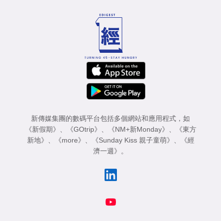
新傳媒集團的數碼平台包括多個網站和應用程式，如
《新假期》
、
《GOtrip》
、
《NM+新Monday》
、
《東方
新地》
、
《more》
、
《Sunday Kiss 親子童萌》
、
《經
濟一週》
。