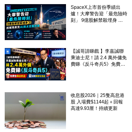
SpaceX上市首份季績出
爐！大摩警告迎「最危險時
刻」 9億股解禁殺埋身 拆
解馬斯克AI與太空風控局
【誠哥請睇戲 】李嘉誠聯
乘迪士尼！請 2.4 萬外傭免
費睇《反斗奇兵5》免費包
爆谷飲品 送埋獨家紀念品
收息股2026｜25隻高息港
股 入場費$1144起＋回報
高達9.93厘！持續更新