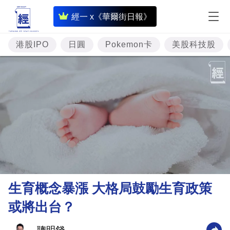
即
經一 x《華爾街日報》
時
財
港股IPO
日圓
Pokemon卡
美股科技股
經
專
題
投
資
樓
市
理
生育概念暴漲 大格局鼓勵生育政策
財
或將出台？
商
業