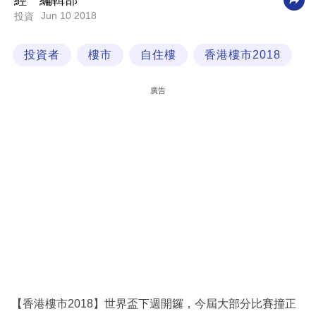
經一編輯部
Jun 10 2018
投資
科
技
投資者
樓市
自住樓
香港樓市2018
職
場
廣告
生
活
時
事
專
欄
訂
閱
專
【香港樓市2018】世界盃下週開鑼，今屆大部分比賽撞正
區