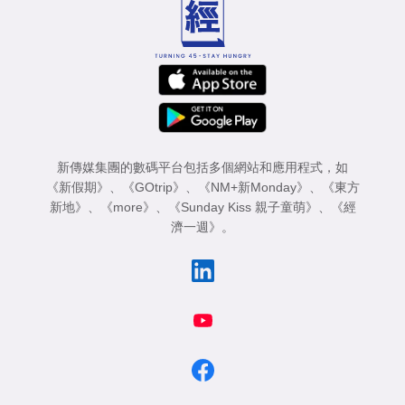
新傳媒集團的數碼平台包括多個網站和應用程式，如
《新假期》
、
《GOtrip》
、
《NM+新Monday》
、
《東方
新地》
、
《more》
、
《Sunday Kiss 親子童萌》
、
《經
濟一週》
。