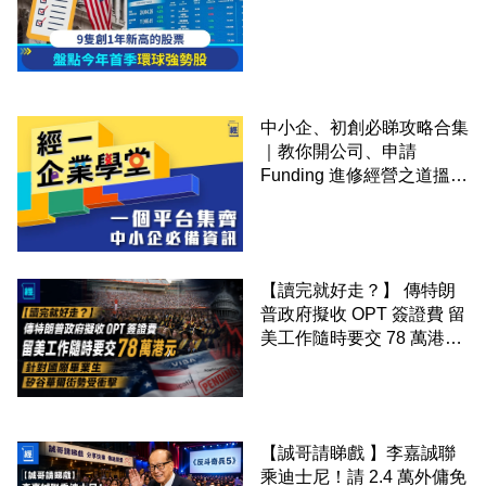
中小企、初創必睇攻略合集
｜教你開公司、申請
Funding 進修經營之道搵大
錢！
【讀完就好走？】 傳特朗
普政府擬收 OPT 簽證費 留
美工作隨時要交 78 萬港元
針對國際畢業生 矽谷華爾
街勢受衝擊
【誠哥請睇戲 】李嘉誠聯
乘迪士尼！請 2.4 萬外傭免