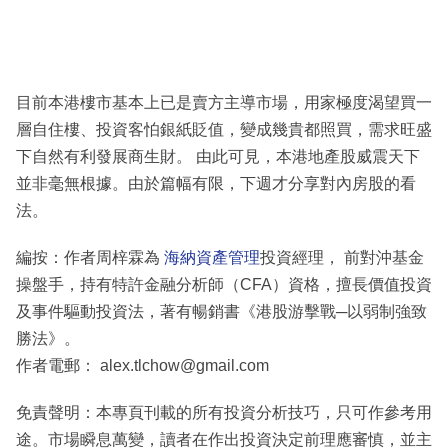
目前本港樓市基本上已是賣方主導市場，用家極度渴望買一
層自住樓、投資客怕銀紙貶值，變成幾貴都照買，需求旺盛
下自然有利發展商生財。 由此可見，本港地產股威震天下
並非毫無根據。由於篇幅有限，下週才分享對內房股的看
法。
編按：作者周梓霖為
海納資產管理
投資經理， 前對沖基金
操盤手，持有特許金融分析師（CFA）資格，擅長價值投資
及事件驅動投資法，著有暢銷書《港股游擊戰─以弱制強致
勝法》。
作者電郵： alex.tlchow@gmail.com
免責聲明：本專頁刊載的所有投資分析技巧，只可作參考用
途。市場瞬息萬變，讀者在作出投資決定前理應審慎，並主