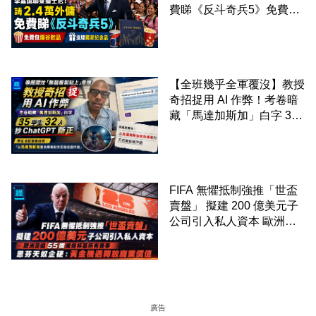
費睇《反斗奇兵5》免費包
爆谷飲品 送埋獨家紀念品
【全班幾乎全軍覆沒】教授
奇招捉用 AI 作弊！考卷暗
藏「馬達加斯加」白字 35
學生 32 人抄 ChatGPT 斷
正
FIFA 無懼抵制強推「世盃
賣盤」 擬建 200 億美元子
公司引入私人資本 歐洲足
協 55 國威脅杯葛所有賽事
恩芬天奴企硬：黃金機遇釋
放商業價值
廣告