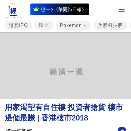
即
經一 x《華爾街日報》
時
財
港股IPO
匯金
Pokemon卡
美股科技股
經
專
題
投
資
樓
市
理
用家渴望有自住樓 投資者搶貨 樓市
財
邊個最賺 | 香港樓市2018
商
業