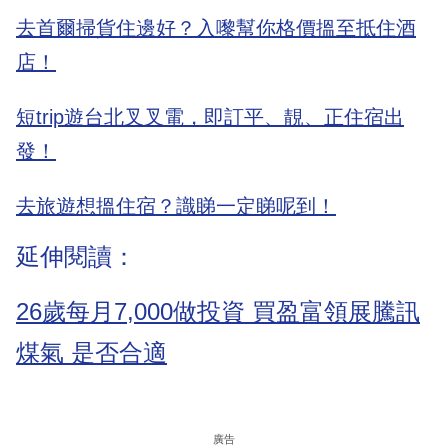
去首爾掃貨住邊好？入嚟幫你格價搵至抵住酒
店！
短trip遊台北叉叉電，即訂平、靚、正住宿出
發！
去旅遊想搵住宿？識睇一定睇呢到！
延伸閱讀：
26歲每月7,000做投資 買盈富領展騰訊
煤氣 是否合適
廣告