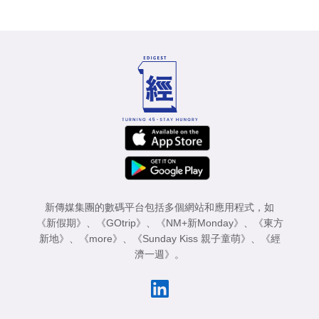
新傳媒集團的數碼平台包括多個網站和應用程式，如
《新假期》
、
《GOtrip》
、
《NM+新Monday》
、
《東方
新地》
、
《more》
、
《Sunday Kiss 親子童萌》
、
《經
濟一週》
。