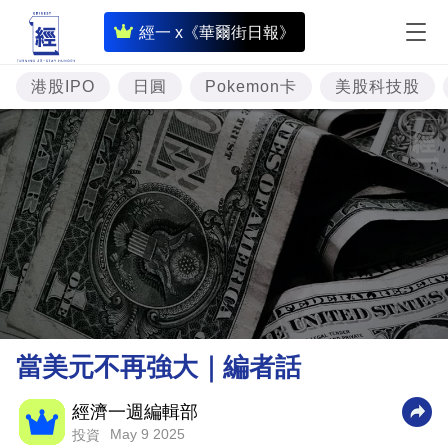
即
經一 x《華爾街日報》
時
財
港股IPO
日圓
Pokemon卡
美股科技股
經
專
題
投
資
樓
市
理
當美元不再強大｜編者話
財
商
經濟一週編輯部
May 9 2025
投資
業