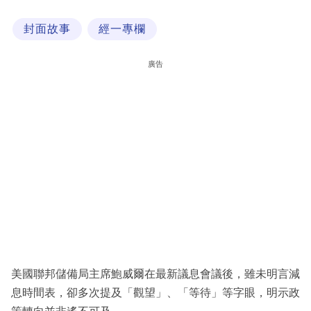
科
封面故事
經一專欄
技
職
廣告
場
生
活
時
事
專
欄
訂
閱
美國聯邦儲備局主席鮑威爾在最新議息會議後，雖未明言減
專
息時間表，卻多次提及「觀望」、「等待」等字眼，明示政
區