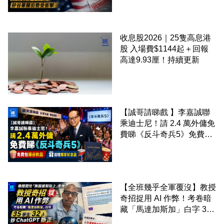
街勢受衝擊
收息股2026｜25隻高息港
股 入場費$1144起＋回報
高達9.93厘！持續更新
【誠哥請睇戲 】李嘉誠聯
乘迪士尼！請 2.4 萬外傭免
費睇《反斗奇兵5》免費包
爆谷飲品 送埋獨家紀念品
【全班幾乎全軍覆沒】教授
奇招捉用 AI 作弊！考卷暗
藏「馬達加斯加」白字 35
學生 32 人抄 ChatGPT 斷