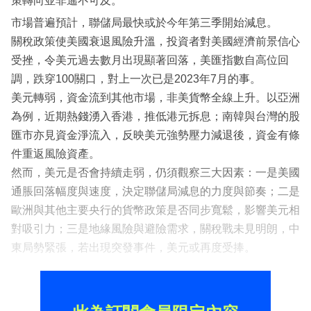
策轉向並非遙不可及。
市場普遍預計，聯儲局最快或於今年第三季開始減息。
關稅政策使美國衰退風險升溫，投資者對美國經濟前景信心
受挫，令美元過去數月出現顯著回落，美匯指數自高位回
調，跌穿100關口，對上一次已是2023年7月的事。
美元轉弱，資金流到其他市場，非美貨幣全線上升。以亞洲
為例，近期熱錢湧入香港，推低港元拆息；南韓與台灣的股
匯市亦見資金淨流入，反映美元強勢壓力減退後，資金有條
件重返風險資產。
然而，美元是否會持續走弱，仍須觀察三大因素：一是美國
通脹回落幅度與速度，決定聯儲局減息的力度與節奏；二是
歐洲與其他主要央行的貨幣政策是否同步寬鬆，影響美元相
對吸引力；三是地緣風險與避險需求，關稅戰未見明朗，中
東局勢緊張，若出現突發事件，美元或再度受捧。