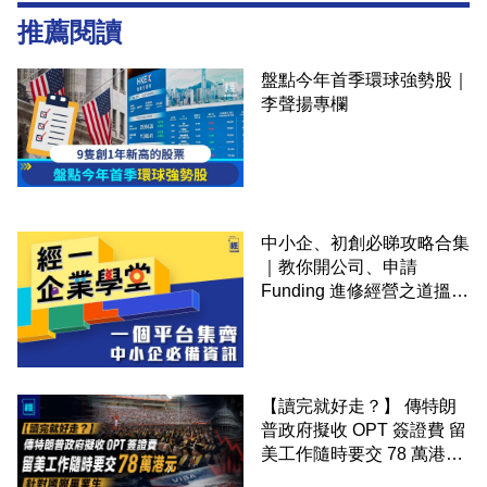
推薦閱讀
盤點今年首季環球強勢股｜
李聲揚專欄
中小企、初創必睇攻略合集
｜教你開公司、申請
Funding 進修經營之道搵大
錢！
【讀完就好走？】 傳特朗
普政府擬收 OPT 簽證費 留
美工作隨時要交 78 萬港元
針對國際畢業生 矽谷華爾