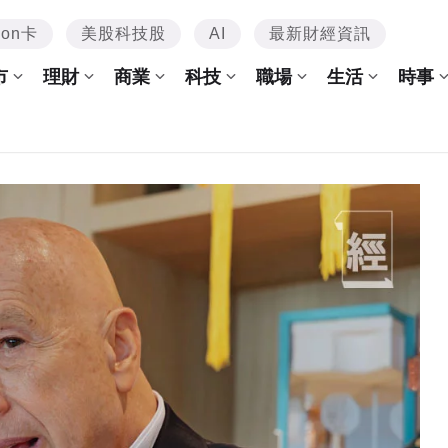
mon卡
美股科技股
AI
最新財經資訊
市
理財
商業
科技
職場
生活
時事