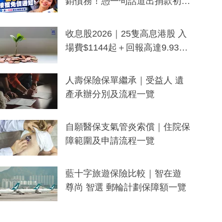
銷債務！憑一句話道出捐款初
衷：加州26萬人接獲免債通知、
一度被誤當詐騙手段
收息股2026｜25隻高息港股 入
場費$1144起＋回報高達9.93
厘！持續更新
人壽保險保單繼承｜受益人 遺
產承辦分別及流程一覽
自願醫保支氣管炎索償｜住院保
障範圍及申請流程一覽
藍十字旅遊保險比較｜智在遊
尊尚 智選 郵輪計劃保障額一覽