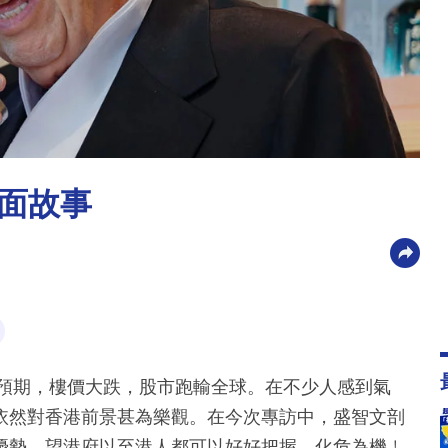
面故事
似預期，樓價大跌，股市跑輸全球。在不少人感到氣
依然對香港前景甚為樂觀。在今次專訪中，盛智文剖
優勢，望港府以至港人都可以好好把握，化危為機﹗