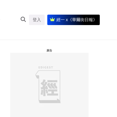
登入
經一 x《華爾街日報》
廣告