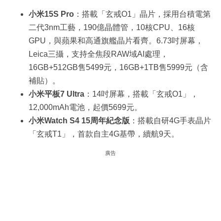
小米15S Pro
：搭載「玄戒O1」晶片，採用台積電第
二代3nm工藝，190億晶體管，10核CPU、16核
GPU，與蘋果和高通旗艦晶片看齊。6.73吋屏幕，
Leica三攝，支持全焦段RAW域AI處理，
16GB+512GB售5499元，16GB+1TB售5999元（含
補貼）。
小米平板7 Ultra
：14吋屏幕，搭載「玄戒O1」，
12,000mAh電池，起價5699元。
小米Watch S4 15周年紀念版
：搭載自研4G手表晶片
「玄戒T1」，首款自主4G基帶，續航9天。
廣告