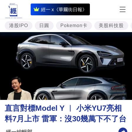
即
經一 x《華爾街日報》
時
財
港股IPO
日圓
Pokemon卡
美股科技股
經
專
題
投
資
樓
市
理
直言對標Model Y ︳ 小米YU7亮相
財
料7月上市 雷軍：沒30幾萬下不了台
商
業