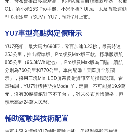
元。發布會推出多款產品，包括搭載自研旗艦處理器「玄戒
O1」的小米15S Pro手機、小米平板7 Ultra，以及首款運動
型多用途車（SUV）YU7，預計7月上市。
YU7車型亮點與定價暗示
YU7亮相，最大馬力690匹，零百加速3.23秒，最高時速
253公里，推出標準版、Pro版及Max版三款。標準版續航
835公里（96.3kWh電池），Pro版及Max版為四驅，續航
分別為760公里和770公里。車內配備「天際屏全景顯
示」，採用三塊Mini LED屏幕反射資訊至前擋風玻璃。雷
軍強調，YU7對標特斯拉Model Y，定價「不可能是19.9萬
元，沒有30幾萬絕對下不了台」，雖未公布具體價格，但
預示高於24萬人民幣。
輔助駕駛與技術配置
雷軍未深入講解YU7輔助駕駛功能，但提到搭載英偉達