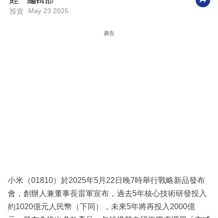
經一編輯部
May 23 2025
投資
科
技
廣告
職
場
生
活
時
事
專
欄
訂
小米（01810）於2025年5月22日晚7時舉行戰略新品發布
閱
會，創辦人兼董事長雷軍宣布，過去5年核心技術研發投入
專
約1020億元人民幣（下同），未來5年將再投入2000億
區