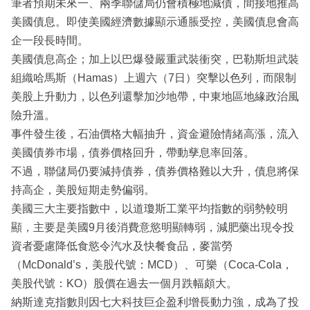
筆者預期未來一、兩季聯儲局仍會積極地減債，間接地推高
美國債息。即使美國經濟數據顯示通脹受控，美國債息會高
企一段長時間。
美國債息高企；加上以巴爆發嚴重武裝衝突，巴勒斯坦武裝
組織哈馬斯（Hamas）上週六（7日）突擊以色列，而限制
美股上升動力，以色列還擊加沙地帶，中東地區地緣政治風
險升溫。
事件發生後，石油價格大幅抽升，資金避險情緒高漲，流入
美國債券巿場，債券價格回升，帶動孳息率回落。
不過，聯儲局仍要減持債券，債券價格難以大升，債息將保
持高企，美股短期走勢偏弱。
美國三大主要指數中，以道瓊斯工業平均指數的弱勢較明
顯，主要是美國9月後消費意慾明顯轉弱，減肥藥出現令投
資者憂慮降低食慾令汽水及快餐食品，麥當勞
（McDonald’s，美股代號：MCD）、可樂（Coca-Cola，
美股代號：KO）股價在過去一個月跌幅頗大。
納斯達克指數則因七大科技巨企盈利增長動力強，成為了投