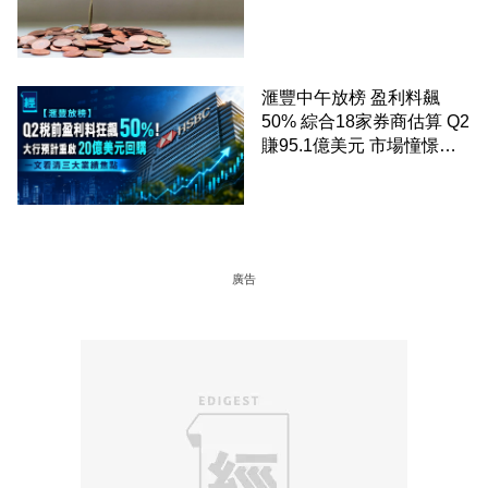
滙豐中午放榜 盈利料飆
50% 綜合18家券商估算 Q2
賺95.1億美元 市場憧憬重
啟20億美元回購 一文看清
三大業績焦點
廣告