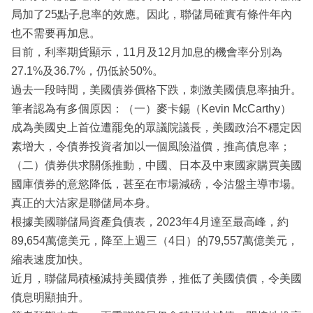
局加了25點子息率的效應。因此，聯儲局確實有條件年內
也不需要再加息。
目前，利率期貨顯示，11月及12月加息的機會率分別為
27.1%及36.7%，仍低於50%。
過去一段時間，美國債券價格下跌，刺激美國債息率抽升。
筆者認為有多個原因：（一）麥卡錫（Kevin McCarthy）
成為美國史上首位遭罷免的眾議院議長，美國政治不穩定因
素增大，令債券投資者加以一個風險溢價，推高債息率；
（二）債券供求關係推動，中國、日本及中東國家購買美國
國庫債券的意慾降低，甚至在巿場減磅，令沽盤主導巿場。
真正的大沽家是聯儲局本身。
根據美國聯儲局資產負債表，2023年4月達至最高峰，約
89,654萬億美元，降至上週三（4日）的79,557萬億美元，
縮表速度加快。
近月，聯儲局積極減持美國債券，推低了美國債價，令美國
債息明顯抽升。