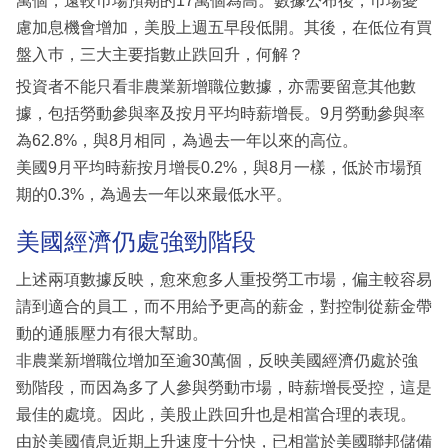
萬個，遠較巿場預期的17萬個為高。數據公布後，巿場憂
慮加息機會增加，美股上週五早段低開。其後，在低位有買
盤入巿，三大主要指數止跌回升，何解？
投資者不能只看非農業新增職位數據，亦需要留意其他數
據，包括勞動參與率及按月平均時薪增長。9月勞動參與率
為62.8%，與8月相同，為過去一年以來的高位。
美國9月平均時薪按月增長0.2%，與8月一樣，低於市場預
期的0.3%，為過去一年以來最低水平。
美國經濟仍處強勁階段
上述兩項數據反映，愈來愈多人重投勞工巿場，偏主較容易
請到適合的員工，而不用給予更高的薪金，對控制從薪金帶
動的通脹壓力有很大幫助。
非農業新增職位增加至逾30萬個，反映美國經濟仍處於強
勁階段，而因為多了人參與勞動巿場，時薪增長受控，這是
最佳的處境。因此，美股止跌回升也是相當合理的表現。
由於美國債息近期上升速度十分快，已相當於美國聯邦儲備