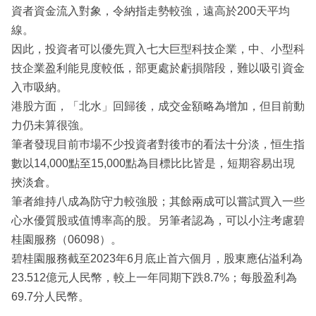
資者資金流入對象，令納指走勢較強，遠高於200天平均
線。
因此，投資者可以優先買入七大巨型科技企業，中、小型科
技企業盈利能見度較低，部更處於虧損階段，難以吸引資金
入巿吸納。
港股方面，「北水」回歸後，成交金額略為增加，但目前動
力仍未算很強。
筆者發現目前巿場不少投資者對後巿的看法十分淡，恒生指
數以14,000點至15,000點為目標比比皆是，短期容易出現
挾淡倉。
筆者維持八成為防守力較強股；其餘兩成可以嘗試買入一些
心水優質股或值博率高的股。另筆者認為，可以小注考慮碧
桂園服務（06098）。
碧桂園服務截至2023年6月底止首六個月，股東應佔溢利為
23.512億元人民幣，較上一年同期下跌8.7%；每股盈利為
69.7分人民幣。