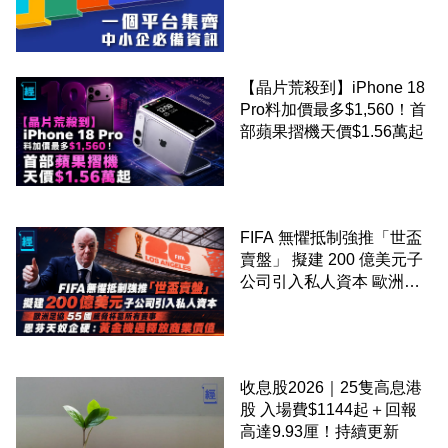
錢！
【晶片荒殺到】iPhone 18
Pro料加價最多$1,560！首
部蘋果摺機天價$1.56萬起
FIFA 無懼抵制強推「世盃
賣盤」 擬建 200 億美元子
公司引入私人資本 歐洲足
協 55 國威脅杯葛所有賽事
恩芬天奴企硬：黃金機遇釋
放商業價值
收息股2026｜25隻高息港
股 入場費$1144起＋回報
高達9.93厘！持續更新