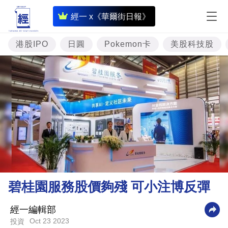
即
經一 x《華爾街日報》
時
財
港股IPO
日圓
Pokemon卡
美股科技股
經
專
題
投
資
樓
市
理
碧桂園服務股價夠殘 可小注博反彈
財
商
經一編輯部
Oct 23 2023
投資
業