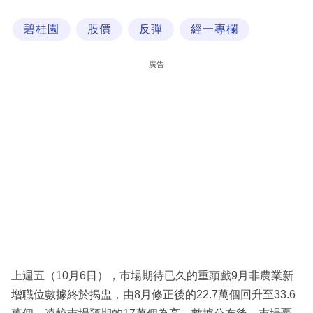
科
碧桂園
股價
反彈
經一專欄
技
職
廣告
場
生
活
時
事
專
欄
訂
閱
上週五（10月6日），巿場期待已久的重頭戲9月非農業新
專
增職位數據終於揭盅，由8月修正後的22.7萬個回升至33.6
區