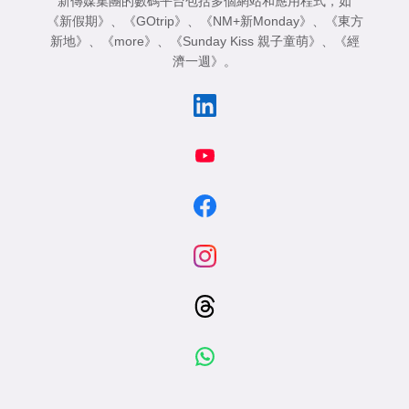
新傳媒集團的數碼平台包括多個網站和應用程式，如
《新假期》
、
《GOtrip》
、
《NM+新Monday》
、
《東方
新地》
、
《more》
、
《Sunday Kiss 親子童萌》
、
《經
濟一週》
。