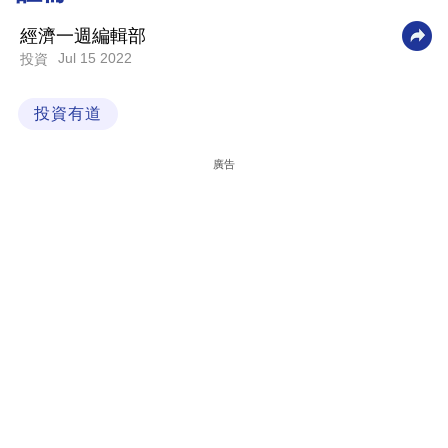
科
經濟一週編輯部
技
Jul 15 2022
投資
職
投資有道
場
生
廣告
活
時
事
專
欄
訂
閱
專
區