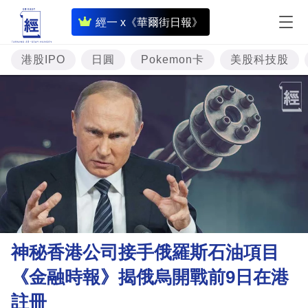
即
經一 x《華爾街日報》
時
財
港股IPO
日圓
Pokemon卡
美股科技股
經
專
題
投
資
樓
市
理
神秘香港公司接手俄羅斯石油項目
財
《金融時報》揭俄烏開戰前9日在港
商
註冊
業