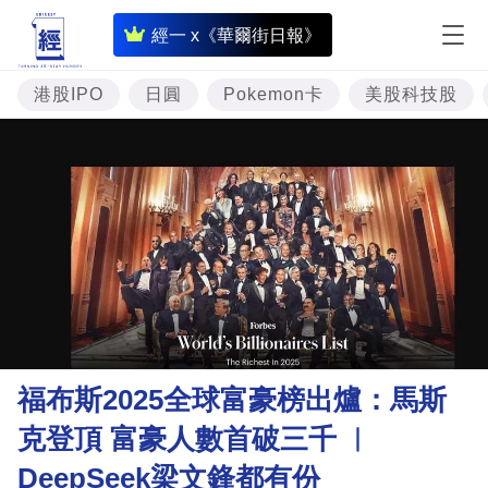
即
經一 x《華爾街日報》
時
財
港股IPO
日圓
Pokemon卡
美股科技股
經
專
題
投
資
樓
市
理
福布斯2025全球富豪榜出爐：馬斯
財
克登頂 富豪人數首破三千 ︳
商
DeepSeek梁文鋒都有份
業