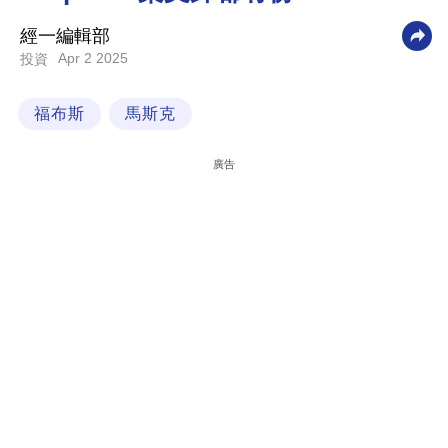
科
經一編輯部
技
Apr 2 2025
投資
職
福布斯
馬斯克
場
生
廣告
活
時
事
專
欄
訂
閱
專
區