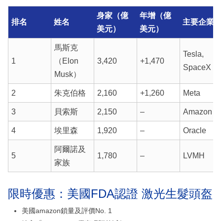
身家（億
年增（億
排名
姓名
主要企業
美元）
美元）
馬斯克
Tesla,
1
（Elon
3,420
+1,470
SpaceX
Musk）
2
朱克伯格
2,160
+1,260
Meta
3
貝索斯
2,150
–
Amazon
4
埃里森
1,920
–
Oracle
阿爾諾及
5
1,780
–
LVMH
家族
限時優惠：美國FDA認證 激光生髮頭盔
美國amazon鎖量及評價No. 1