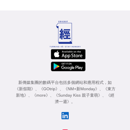
新傳媒集團的數碼平台包括多個網站和應用程式，如
《新假期》
、
《GOtrip》
、
《NM+新Monday》
、
《東方
新地》
、
《more》
、
《Sunday Kiss 親子童萌》
、
《經
濟一週》
。