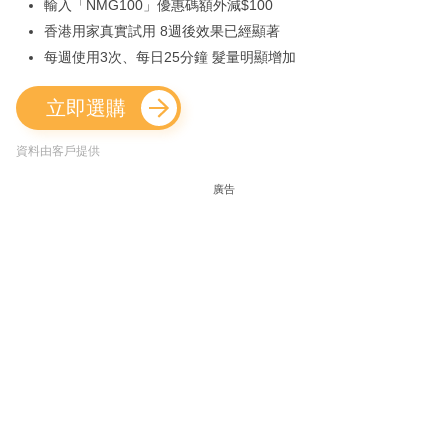
輸入「NMG100」優惠碼額外減$100
香港用家真實試用 8週後效果已經顯著
每週使用3次、每日25分鐘 髮量明顯增加
立即選購
資料由客戶提供
廣告