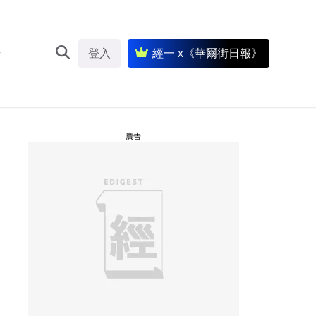
登入
經一 x《華爾街日報》
廣告