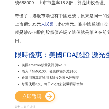
號688009，上市市盈率18.8倍，算是比較合理。
奇怪了，港股市場也有中國通號，原來是同一間
上市價5.85元
人民幣
，約7港元。跟中國通號H
就是炒A+H股的股價價差嗎？這個就是筆者在前
回。
限時優惠：美國FDA認證 激光
美國amazon鎖量及評價No. 1
輸入「NMG100」優惠碼額外減$100
香港用家真實試用 8週後效果已經顯著
每週使用3次、每日25分鐘 髮量明顯增加
立即選購
資料由客戶提供