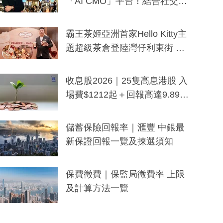
「AI CMO」平台！結合社交聆
聽與廣東話大模型 助中小企數
分鐘生成「貼地」宣傳短片
霸王茶姬亞洲首家Hello Kitty主
題超級茶倉登陸灣仔利東街 推
出首創「伯爵紅茶色」Hello Kitt
y及香港限定特調系列
收息股2026｜25隻高息港股 入
場費$1212起＋回報高達9.89
厘！持續更新
儲蓄保險回報率｜滙豐 中銀最
新保證回報一覽及揀選須知
保費徵費｜保監局徵費率 上限
及計算方法一覽