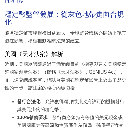
回到目錄
穩定幣監管發展：從灰色地帶走向合規
化
隨著穩定幣市場規模日益龐大，全球監管機構亦開始正視其
潛在影響，積極推動相關法規的建立。
美國《天才法案》解析
近期，美國眾議院通過了備受矚目的《指導與建立美國穩定
幣國家創新法案》（簡稱《天才法案》，GENIUS Act），
並已送交總統簽署，標誌著美國在穩定幣監管上邁出了歷史
性的一步。該法案的核心內容包括：
發行合法化
：允許獲得聯邦或州政府許可的機構發行
與美元掛鈎的穩定幣。
100%儲備要求
：發行商必須持有等值的美元現金或
美國國庫券等高流動性資產作為儲備，確保穩定幣的