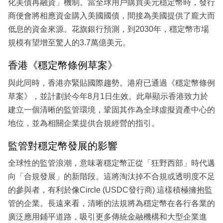
化美債再融資」機制。當全球用戶購買美元穩定幣時，發行
商便會將相應資金購入美國國債，間接為美國提供了龐大而
低息的資金來源。花旗銀行預測，到2030年，穩定幣市場
規模有望增至驚人的3.7萬億美元。
香港《穩定幣條例草案》
與此同時，香港亦緊貼國際趨勢。港府已通過《穩定幣條例
草案》，並計劃於今年8月1日生效。此舉顯示香港致力於
建立一個清晰的監管環境，鞏固其作為全球虛擬資產中心的
地位，並為相關企業提供合規經營的指引。
監管對穩定幣發展的影響
全球性的監管浪潮，意味著穩定幣正從「狂野西部」時代邁
向「合規發展」的新階段。這將淘汰掉不合規或透明度不足
的參與者，有利於像Circle (USDC發行商) 這樣積極擁抱監
管的企業。長遠來看，清晰的法規將為穩定幣在各行各業的
廣泛應用鋪平道路，吸引更多傳統金融機構和大型企業進