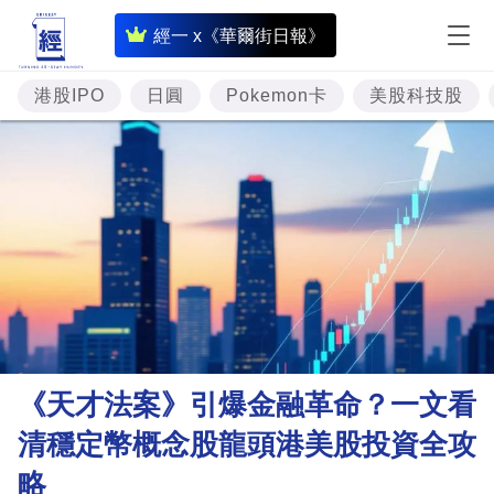
即
經一 x《華爾街日報》
時
財
港股IPO
日圓
Pokemon卡
美股科技股
經
專
題
投
資
樓
市
理
《天才法案》引爆金融革命？一文看
財
清穩定幣概念股龍頭港美股投資全攻
商
略
業