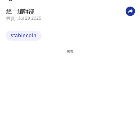
科
經一編輯部
技
Jul 29 2025
投資
職
stablecoin
場
生
廣告
活
時
事
專
欄
訂
閱
專
區