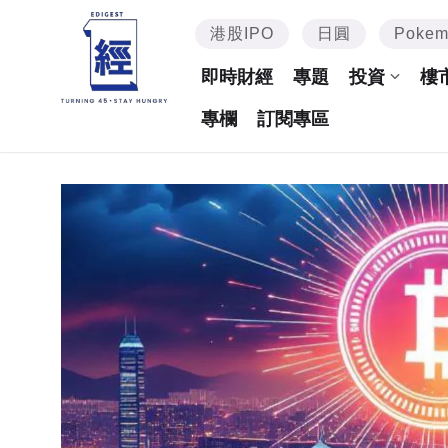
港股IPO
日圓
Poke
即時財經
專題
投資
樓
專欄
訂閱專區