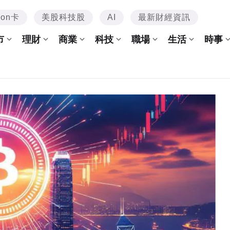
mon卡
美股科技股
AI
最新財經資訊
市
理財
商業
科技
職場
生活
時事