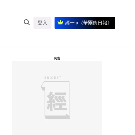
登入
經一 x《華爾街日報》
廣告