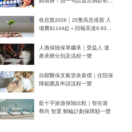
銷債務！憑一句話道出捐款初
衷：加州26萬人接獲免債通知、
一度被誤當詐騙手段
收息股2026｜25隻高息港股 入
場費$1144起＋回報高達9.93
厘！持續更新
人壽保險保單繼承｜受益人 遺
產承辦分別及流程一覽
自願醫保支氣管炎索償｜住院保
障範圍及申請流程一覽
藍十字旅遊保險比較｜智在遊
尊尚 智選 郵輪計劃保障額一覽