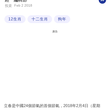
經一編輯部
Feb 2 2018
投資
科
技
12生肖
十二生肖
狗年
職
場
廣告
生
活
時
事
專
欄
訂
閱
專
立春是中國24個節氣的首個節氣，2018年2月4日（星期
區