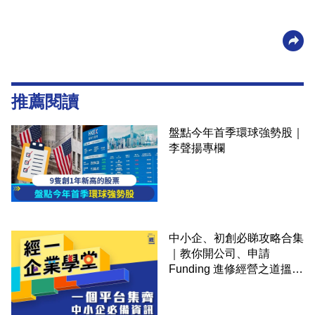
推薦閱讀
盤點今年首季環球強勢股｜
李聲揚專欄
中小企、初創必睇攻略合集
｜教你開公司、申請
Funding 進修經營之道搵大
錢！