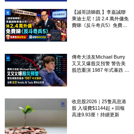
【誠哥請睇戲 】李嘉誠聯
乘迪士尼！請 2.4 萬外傭免
費睇《反斗奇兵5》免費包
爆谷飲品 送埋獨家紀念品
傳奇大淡友Michael Burry
又又又爆股災預警 警告美
股恐重演 1987 年式暴跌 企
硬沽空 Nvidia 及 Tesla 等
科企巨頭
收息股2026｜25隻高息港
股 入場費$1144起＋回報
高達9.93厘！持續更新