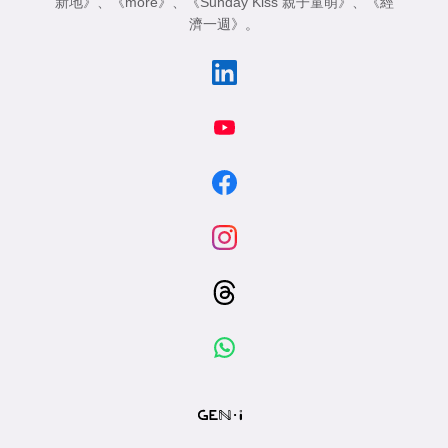
新地》
、
《more》
、
《Sunday Kiss 親子童萌》
、
《經
濟一週》
。