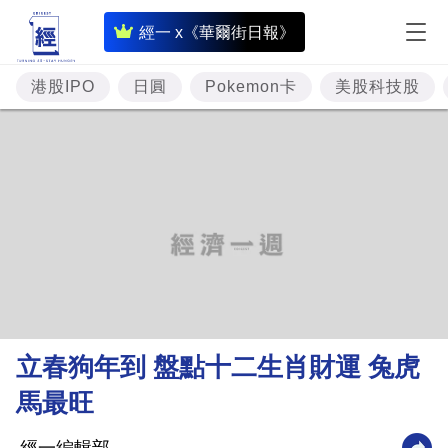
即
經一 x《華爾街日報》
時
財
港股IPO
日圓
Pokemon卡
美股科技股
經
專
題
投
資
樓
市
理
立春狗年到 盤點十二生肖財運 兔虎
財
馬最旺
商
業