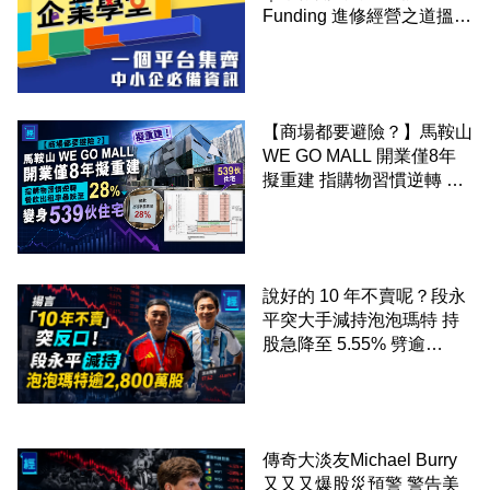
Funding 進修經營之道搵大
錢！
【商場都要避險？】馬鞍山
WE GO MALL 開業僅8年
擬重建 指購物習慣逆轉 餐
飲出租率暴跌至 28% 變身
539伙住宅
說好的 10 年不賣呢？段永
平突大手減持泡泡瑪特 持
股急降至 5.55% 劈逾
2,800 萬股 4月才入局 上月
剛向網民派定心丸
傳奇大淡友Michael Burry
又又又爆股災預警 警告美