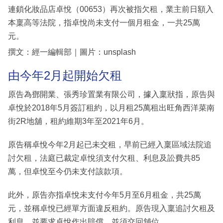
連鎖化妝品店卓悅（00653）再次被指欠租，業主前日額入
本稟高等法院，指卓悅尚未支付一個月租金，一共25萬
元。
撰文：經一編輯部｜圖片：unsplash
由今年2月起開始欠租
原告為鄧開業、張秀珍置業有限公司，據入稟狀指，原告與
卓悅於2018年5月簽訂租約，以月租25萬租出旺角西洋菜南
街2R地舖，租約維期3年至2021年6月。
原告稱卓悅今年2月起已未交租，早前已經入稟區域法院追
討欠租，法庭已裁定卓悅須支付欠租、利息及訟費共85
萬，但卓悅至今仍未支付該款項。
此外，原告亦指卓悅未支付今年5月至6月租金，共25萬
元，並稱卓悅已經單方面違反租約。原告現入稟追討欠租及
利息，並要求卓悅作出賠償，並須交回舖位。