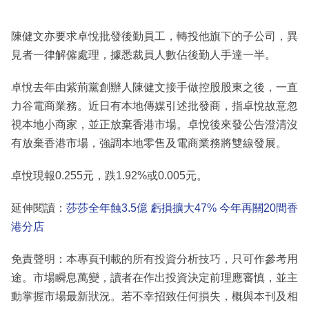
陳健文亦要求卓悅批發後勤員工，轉投他旗下的子公司，異
見者一律解僱處理，據悉裁員人數佔後勤人手達一半。
卓悅去年由紫荊黨創辦人陳健文接手做控股股東之後，一直
力谷電商業務。近日有本地傳媒引述批發商，指卓悅故意忽
視本地小商家，並正放棄香港市場。卓悅後來發公告澄清沒
有放棄香港市場，強調本地零售及電商業務將雙線發展。
卓悅現報0.255元，跌1.92%或0.005元。
延伸閱讀：
莎莎全年蝕3.5億 虧損擴大47% 今年再關20間香
港分店
免責聲明：本專頁刊載的所有投資分析技巧，只可作參考用
途。市場瞬息萬變，讀者在作出投資決定前理應審慎，並主
動掌握市場最新狀況。若不幸招致任何損失，概與本刊及相