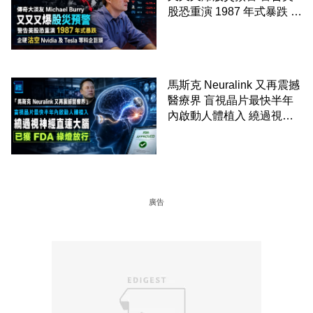
股恐重演 1987 年式暴跌 企
硬沽空 Nvidia 及 Tesla 等
科企巨頭
馬斯克 Neuralink 又再震撼
醫療界 盲視晶片最快半年
內啟動人體植入 繞過視神
經直連大腦 已獲 FDA 綠燈
放行
廣告