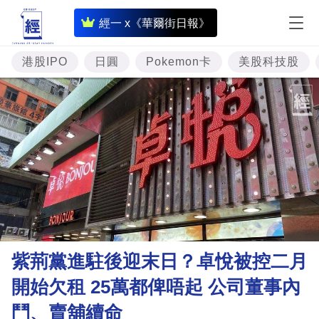
即
經一 x《華爾街日報》
時
財
港股IPO
日圓
Pokemon卡
美股科技股
經
專
題
投
資
樓
市
理
紫荊黨進駐後迎末日？卓悅被控二月
財
開始欠租 25萬都俾唔起 公司董事內
商
鬥、賣舖續命
業