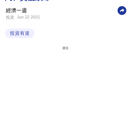
科
經濟一週
技
Jun 22 2021
投資
職
投資有道
場
生
廣告
活
時
事
專
欄
訂
閱
專
區