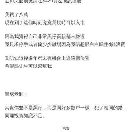
近排又聽朋友講在$420買左騰訊控股
我買了八萬
現在到了這個時刻究竟我幾時可以入市
因為我覺得自己非常黑仔買親都未賺過
我只求停手或者輸少少離場因為我唔想眼白白睇住d錢浪費
又唔知道幾多年都未有機會上返這個位置
希望龔先生可以幫幫我
龔成老師：
其實你並不是黑仔，而是同好多散戶一樣，犯了相同的錯，
同埋投資知識不足。
廣告