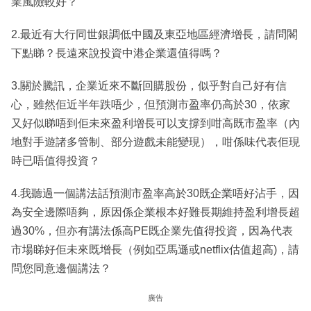
業風險較好？
2.最近有大行同世銀調低中國及東亞地區經濟增長，請問閣
下點睇？長遠來說投資中港企業還值得嗎？
3.關於騰訊，企業近來不斷回購股份，似乎對自己好有信
心，雖然佢近半年跌唔少，但預測市盈率仍高於30，依家
又好似睇唔到佢未來盈利增長可以支撐到咁高既市盈率（內
地對手遊諸多管制、部分遊戲未能變現），咁係味代表佢現
時已唔值得投資？
4.我聽過一個講法話預測市盈率高於30既企業唔好沾手，因
為安全邊際唔夠，原因係企業根本好難長期維持盈利增長超
過30%，但亦有講法係高PE既企業先值得投資，因為代表
市場睇好佢未來既增長（例如亞馬遜或netflix估值超高)，請
問您同意邊個講法？
廣告