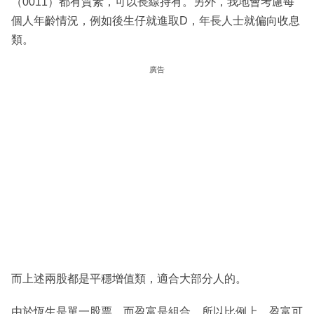
（0011）都有質素，可以長線持有。另外，我地會考慮每
個人年齡情況，例如後生仔就進取D，年長人士就偏向收息
類。
廣告
而上述兩股都是平穩增值類，適合大部分人的。
由於恆生是單一股票，而盈富是組合，所以比例上，盈富可