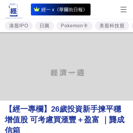
即
經一 x《華爾街日報》
時
財
港股IPO
日圓
Pokemon卡
美股科技股
經
專
題
投
資
樓
市
理
【經一專欄】26歲投資新手揀平穩
財
增值股 可考慮買滙豐＋盈富 ｜龔成
商
信箱
業