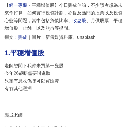
【
經一專欄
・平穩增值股】今日龔成信箱，不少讀者想為未
來作打算，如何實行投資計劃，亦提及熱門的股票以及投資
心態等問題，當中包括負債比率、
收息股
、月供股票、平穩
增值股、止蝕，以及熊市等提問。
撰文：
龔成
｜圖片：新傳媒資料庫、unsplash
1.平穩增值股
老師想問下我仲未買第一隻股
今年26歲唔需要咁進取
只望有息收係咪可以買匯豐
有冇其他選擇
龔成老師：