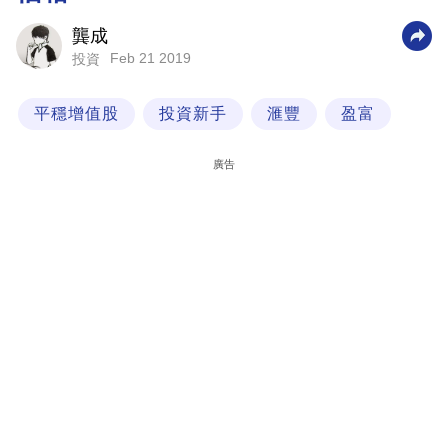
科
龔成
技
Feb 21 2019
投資
職
平穩增值股
投資新手
滙豐
盈富
場
生
廣告
活
時
事
專
欄
訂
閱
專
區