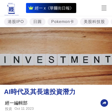
即
經一 x《華爾街日報》
時
財
港股IPO
日圓
Pokemon卡
美股科技股
經
專
題
投
資
樓
市
理
AI時代及其長遠投資潛力
財
商
經一編輯部
Oct 11 2023
投資
業