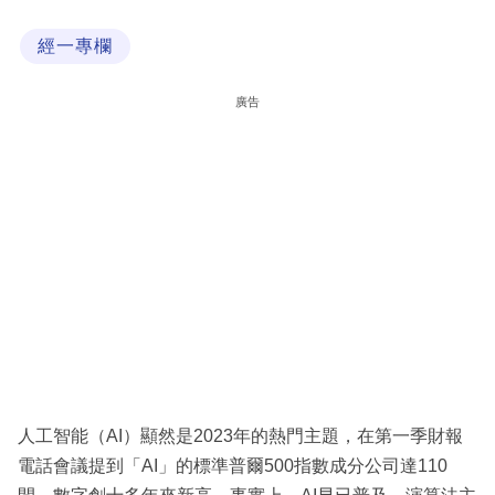
科
經一專欄
技
職
廣告
場
生
活
時
事
專
欄
訂
閱
人工智能（AI）顯然是2023年的熱門主題，在第一季財報
專
電話會議提到「AI」的標準普爾500指數成分公司達110
區