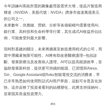
今年訓練AI系統所需的圖像處理器需求大增，使晶片製造商
輝達（NVIDIA，美股代號：NVDA）躋身市值達萬億美元
的公司之一。
未來數年，供應鏈、營銷、分析等各個範疇均需要使用AI。
銀行業、高科技和生命科學等行業，其生成式AI收益所佔比
例，可能會受到最大影響。
現時對基建的關注，未來將擴展至創造應用程式的公司，而
當中潛藏著無限可能性。AI將有助改善醫療護理─包括診
斷、發展新療法及改善病人護理。AI可以提高能源效率，並
協助發展新科技，提供更可持續的能源。已習慣與Alexa、
Siri、Google Assistant或Roku智能電視交流的消費者，早
已非常熟悉如何使用對話式AI用戶界面，這點可令普及化加
快。這亦反映了投資者看到的結構變化，此將支持採納AI，
並鞏固其長遠投資潛力。
廣告