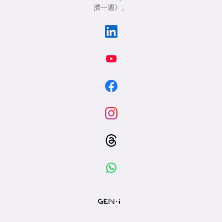
濟一週》
。