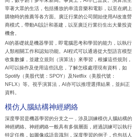
間，數字創十多年來新高。事實上，AI早已普及。演算法主
宰著大眾的生活，包括播放的串流音樂和電影，以至在網上
購物時的推薦等各方面。廣泛行業的公司開始使用AI改進營
商模式，帶動AI設計和基建，以至廣泛行業衍生出大量投資
機會。
AI的基礎就是機器學習，即電腦思考和學習的能力，以執行
人類相關工作和認知功能。AI程式可以通過從大型語言模型
收集數據，並建立規則（演算法）來學習，根據這些規則，
AI可以操作及使用這些訊息，了解怎樣處理現有資料，如
Spotify（美股代號：SPOY）及Netflix（美股代號：
NFLX）等。視乎演算法，AI亦可以推理選擇結果，並糾正
資料。
模仿人腦結構神經網絡
深度學習是機器學習的分支之一，涉及訓練模仿人腦結構的
神經網絡。神經網絡一般具有多個層面，經過訓練可以執行
特定任務，如圖像或語音識別，深度學習的例子，也包括人