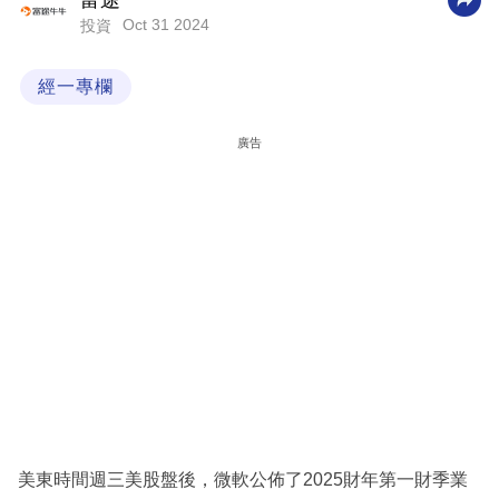
富途
Oct 31 2024
投資
科
技
經一專欄
職
場
廣告
生
活
時
事
專
欄
訂
閱
專
美東時間週三美股盤後，微軟公佈了2025財年第一財季業
區