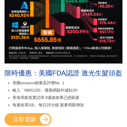
限時優惠：美國FDA認證 激光生髮頭盔
美國amazon鎖量及評價No. 1
輸入「NMG100」優惠碼額外減$100
香港用家真實試用 8週後效果已經顯著
每週使用3次、每日25分鐘 髮量明顯增加
立即選購