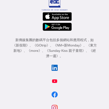
新傳媒集團的數碼平台包括多個網站和應用程式，如
《新假期》
、
《GOtrip》
、
《NM+新Monday》
、
《東方
新地》
、
《more》
、
《Sunday Kiss 親子童萌》
、
《經
濟一週》
。