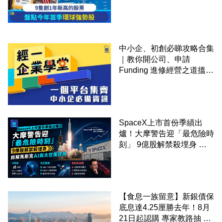
中小企、初創必睇攻略合集
｜教你開公司、申請
Funding 進修經營之道搵大
錢！
SpaceX上市首份季績出
爐！大摩警告迎「最危險時
刻」 9億股解禁殺埋身 拆
解馬斯克AI與太空風控局
【食息一族留意】新銀債保
底息達4.25厘勝去年！8月
21日起認購 專家教路抽 20