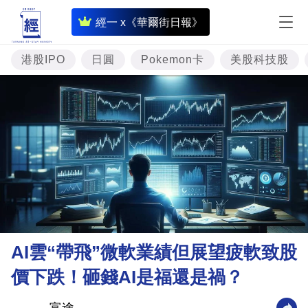
即
經一 x《華爾街日報》
時
財
港股IPO
日圓
Pokemon卡
美股科技股
經
專
題
投
資
樓
市
理
AI雲“帶飛”微軟業績但展望疲軟致股
財
價下跌！砸錢AI是福還是禍？
商
業