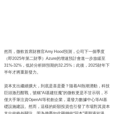
然而，微軟首席財務官Amy Hood預測，公司下一個季度
（即2025年第二財季）Azure的增速預計會進一步放緩至
31%-32%，低於分析師預期的32.25%；此後，2025財年下
半年才將重新發力。
資本支出繼續擴大，到底是喜是憂？隨着AI熱潮湧動，科技
巨頭激烈酣戰，號稱“AI基建狂魔”的微軟更是不甘示弱，不
僅大手筆注資OpenAI等初創企業，還發力數據中心等AI基
礎設施建設。然而，這樣的鉅額投資也引發了市場對其資本
支出的格外關注，因為擔憂如此砸錢的“回本”週期過於漫