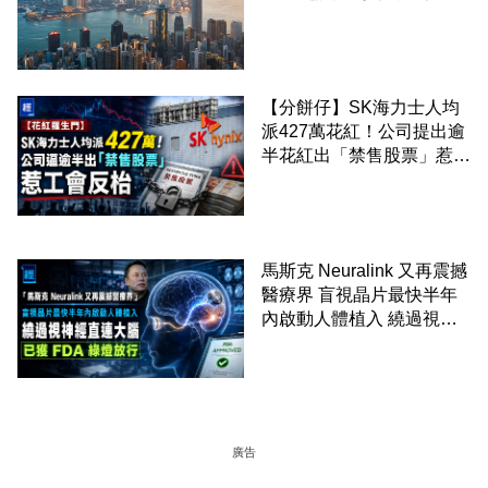
至 30 手 鎖定三年高息
【分餅仔】SK海力士人均
派427萬花紅！公司提出逾
半花紅出「禁售股票」惹工
會反枱
馬斯克 Neuralink 又再震撼
醫療界 盲視晶片最快半年
內啟動人體植入 繞過視神
經直連大腦 已獲 FDA 綠燈
放行
廣告