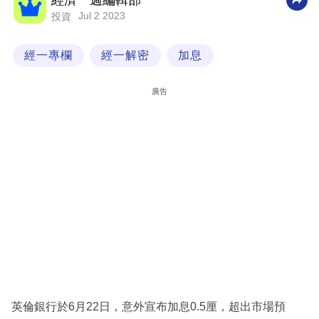
經濟一週編輯部
Jul 2 2023
投資
科
技
經一專欄
經一解密
加息
職
場
廣告
生
活
時
事
專
欄
訂
閱
專
英倫銀行於6月22日，意外宣布加息0.5厘，超出市場預
區