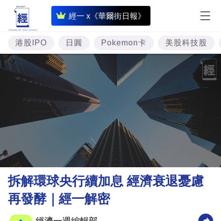
即
經一 x《華爾街日報》
時
財
港股IPO
日圓
Pokemon卡
美股科技股
經
專
題
投
資
樓
市
理
拆解環球央行續加息 經濟衰退憂慮
財
再發酵｜經一解密
商
業