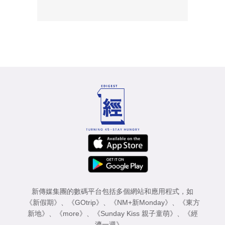
新傳媒集團的數碼平台包括多個網站和應用程式，如
《新假期》
、
《GOtrip》
、
《NM+新Monday》
、
《東方
新地》
、
《more》
、
《Sunday Kiss 親子童萌》
、
《經
濟一週》
。