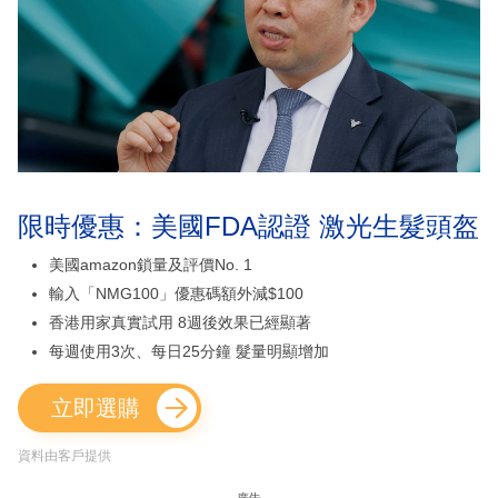
限時優惠：美國FDA認證 激光生髮頭盔
美國amazon鎖量及評價No. 1
輸入「NMG100」優惠碼額外減$100
香港用家真實試用 8週後效果已經顯著
每週使用3次、每日25分鐘 髮量明顯增加
立即選購
資料由客戶提供
廣告