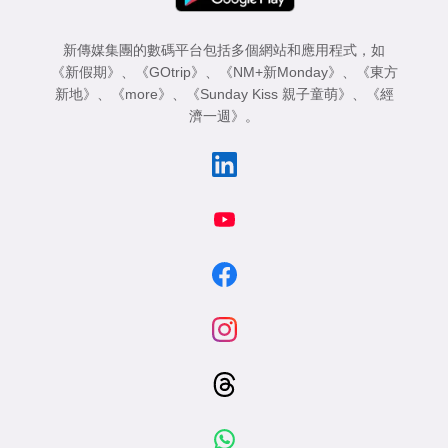
新傳媒集團的數碼平台包括多個網站和應用程式，如
《新假期》
、
《GOtrip》
、
《NM+新Monday》
、
《東方
新地》
、
《more》
、
《Sunday Kiss 親子童萌》
、
《經
濟一週》
。