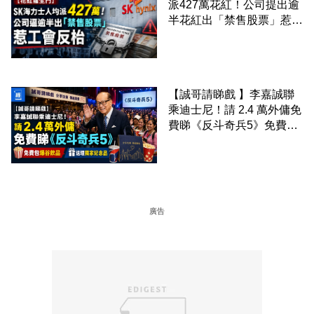
派427萬花紅！公司提出逾
半花紅出「禁售股票」惹工
會反枱
【誠哥請睇戲 】李嘉誠聯
乘迪士尼！請 2.4 萬外傭免
費睇《反斗奇兵5》免費包
爆谷飲品 送埋獨家紀念品
廣告