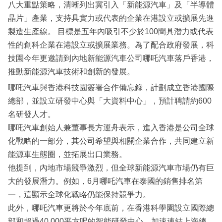
八大重點策略，清晰列出冀引入「新能源汽車」及「半導體
晶片」產業，支持具實力或代表的企業在港設立或擴展先進
製造生產線。 目標是五年內吸引不少於100間具潛力或代表
性的創科企業在港設立或擴展業務。為了配合政府發展，科
技園今年更邀請到內地新能源汽車公司哪吒汽車落戶香港，
推動新能源汽車技術和創新的發展。
哪吒汽車與香港科技園簽署合作備忘錄，計劃成立香港國際
總部，並設立研發中心與「大資料中心」，預計聘請約600
名研發人才。
哪吒汽車創始人兼董事長方運舟表示，進入香港是公司全球
化戰略的一部分，其公司希望與相關企業合作，共同建立新
能源車生態圈，並拓展出口業務。
他提到，內地市場競爭激烈，但全球新能源汽車市場仍有巨
大的發展潛力。例如，6月哪吒汽車在泰國的銷售排名第
一，這顯示全球化戰略仍能保持競爭力。
此外，哪吒汽車更將於今年底前，在香港科學園設立國際總
部和超過40,000平方呎的智能研發中心，加速連結上海總