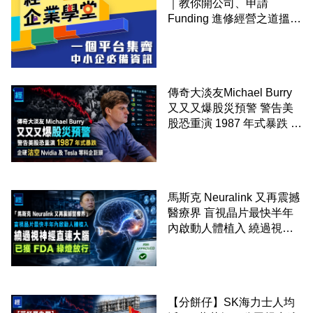
｜教你開公司、申請
Funding 進修經營之道搵大
錢！
傳奇大淡友Michael Burry
又又又爆股災預警 警告美
股恐重演 1987 年式暴跌 企
硬沽空 Nvidia 及 Tesla 等
科企巨頭
馬斯克 Neuralink 又再震撼
醫療界 盲視晶片最快半年
內啟動人體植入 繞過視神
經直連大腦 已獲 FDA 綠燈
放行
【分餅仔】SK海力士人均