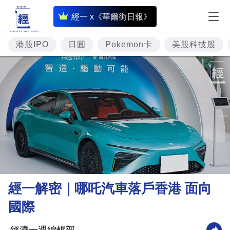
即
經一 x《華爾街日報》
時
財
港股IPO
日圓
Pokemon卡
美股科技股
經
專
題
投
資
樓
市
理
經一解密｜哪吒汽車落戶香港 面向
財
國際
商
業