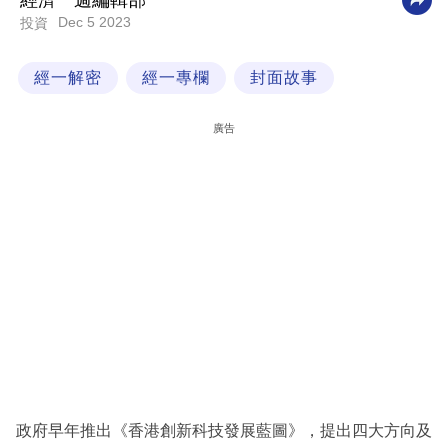
經濟一週編輯部
Dec 5 2023
投資
科
技
經一解密
經一專欄
封面故事
職
場
廣告
生
活
時
事
專
欄
訂
閱
專
政府早年推出《香港創新科技發展藍圖》，提出四大方向及
區