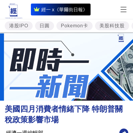
即
經一 x《華爾街日報》
時
財
港股IPO
日圓
Pokemon卡
美股科技股
經
專
題
投
資
樓
市
理
美國四月消費者情緒下降 特朗普關
財
稅政策影響市場
商
業