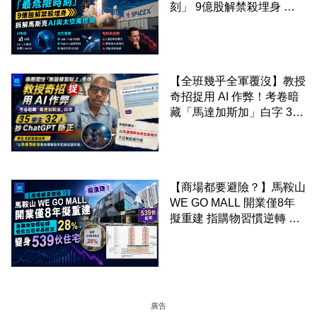
刻」 9億股解禁殺埋身 拆
解馬斯克AI與太空風控局
【全班幾乎全軍覆沒】教授
奇招捉用 AI 作弊！考卷暗
藏「馬達加斯加」白字 35
學生 32 人抄 ChatGPT 斷
正
【商場都要避險？】馬鞍山
WE GO MALL 開業僅8年
擬重建 指購物習慣逆轉 餐
飲出租率暴跌至 28% 變身
539伙住宅
廣告