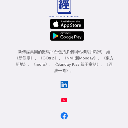
新傳媒集團的數碼平台包括多個網站和應用程式，如
《新假期》
、
《GOtrip》
、
《NM+新Monday》
、
《東方
新地》
、
《more》
、
《Sunday Kiss 親子童萌》
、
《經
濟一週》
。