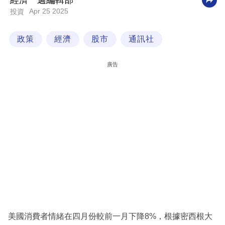
經濟一週編輯部
Apr 25 2025
投資
科
技
政策
經濟
股市
通訊社
職
場
廣告
生
活
時
事
專
欄
訂
閱
專
美國消費者情緒在四月份較前一月下降8%，根據密西根大
區