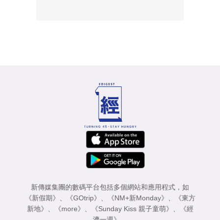
新傳媒集團的數碼平台包括多個網站和應用程式，如
《新假期》
、
《GOtrip》
、
《NM+新Monday》
、
《東方
新地》
、
《more》
、
《Sunday Kiss 親子童萌》
、
《經
濟一週》
。