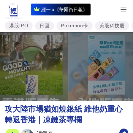
即
經一 x《華爾街日報》
時
財
港股IPO
日圓
Pokemon卡
美股科技股
經
專
題
投
資
樓
市
理
攻大陸市場猶如燒銀紙 維他奶重心
財
轉返香港｜凍鏈茶專欄
商
業