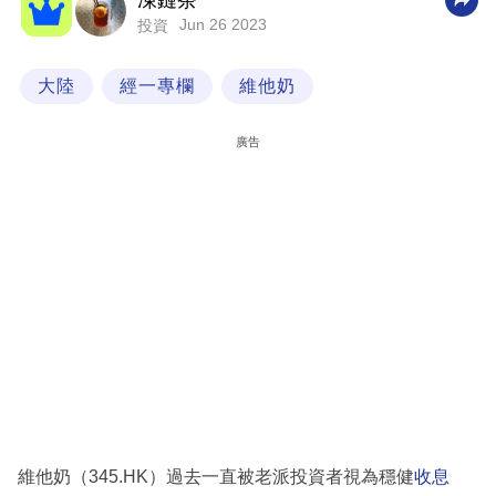
凍鏈茶
Jun 26 2023
投資
科
技
大陸
經一專欄
維他奶
職
場
廣告
生
活
時
事
專
欄
訂
閱
專
維他奶（345.HK）過去一直被老派投資者視為穩健
收息
區