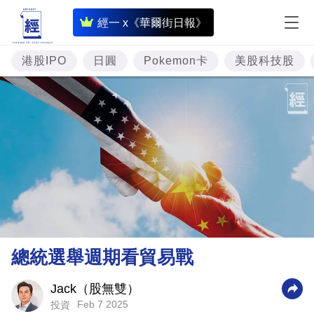
即
經一 x《華爾街日報》
時
財
港股IPO
日圓
Pokemon卡
美股科技股
經
專
題
投
資
樓
市
理
總統選舉週期看貿易戰
財
商
Jack（股無雙）
Feb 7 2025
投資
業