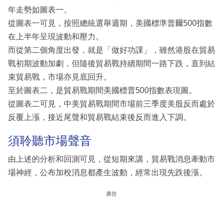
年走勢如圖表一。
從圖表一可見，按照總統選舉週期，美國標準普爾500指數
在上半年呈現波動和壓力。
而從第二個角度出發，就是「做好功課」，雖然港股在貿易
戰初期波動加劇，但隨後貿易戰持續期間一路下跌，直到結
束貿易戰，市場亦見底回升。
至於圖表二，是貿易戰期間美國標普500指數表現圖。
從圖表二可見，中美貿易戰期間市場前三季度美股反而處於
反覆上漲，接近尾聲和貿易戰結束後反而進入下調。
須聆聽市場聲音
由上述的分析和回測可見，從短期來講，貿易戰消息牽動市
場神經，公布加稅消息都產生波動，經常出現先跌後漲。
廣告