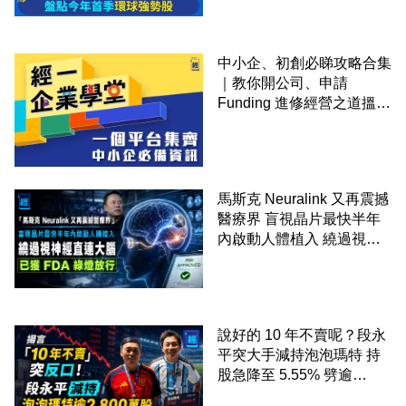
中小企、初創必睇攻略合集
｜教你開公司、申請
Funding 進修經營之道搵大
錢！
馬斯克 Neuralink 又再震撼
醫療界 盲視晶片最快半年
內啟動人體植入 繞過視神
經直連大腦 已獲 FDA 綠燈
放行
說好的 10 年不賣呢？段永
平突大手減持泡泡瑪特 持
股急降至 5.55% 劈逾
2,800 萬股 4月才入局 上月