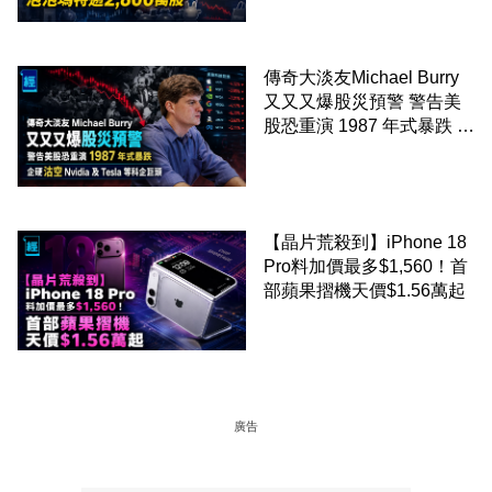
剛向網民派定心丸
傳奇大淡友Michael Burry
又又又爆股災預警 警告美
股恐重演 1987 年式暴跌 企
硬沽空 Nvidia 及 Tesla 等
科企巨頭
【晶片荒殺到】iPhone 18
Pro料加價最多$1,560！首
部蘋果摺機天價$1.56萬起
廣告