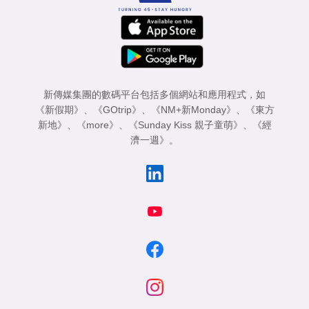
新傳媒集團的數碼平台包括多個網站和應用程式，如
《新假期》
、
《GOtrip》
、
《NM+新Monday》
、
《東方
新地》
、
《more》
、
《Sunday Kiss 親子童萌》
、
《經
濟一週》
。