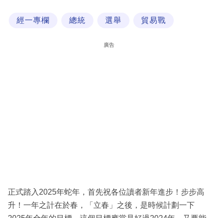
科
經一專欄
總統
選舉
貿易戰
技
職
廣告
場
生
活
時
事
專
欄
訂
閱
正式踏入2025年蛇年，首先祝各位讀者新年進步！步步高
專
升！一年之計在於春，「立春」之後，是時候計劃一下
區