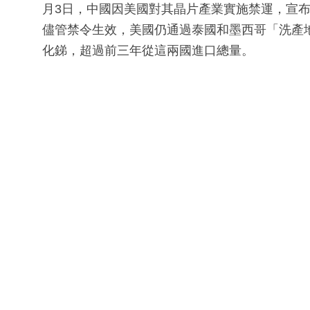
月3日，中國因美國對其晶片產業實施禁運，宣布
儘管禁令生效，美國仍通過泰國和墨西哥「洗產地」方
化銻，超過前三年從這兩國進口總量。