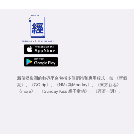
新傳媒集團的數碼平台包括多個網站和應用程式，如
《新假
期》
、
《GOtrip》
、
《NM+新Monday》
、
《東方新地》
、
《more》
、
《Sunday Kiss 親子童萌》
、
《經濟一週》
。