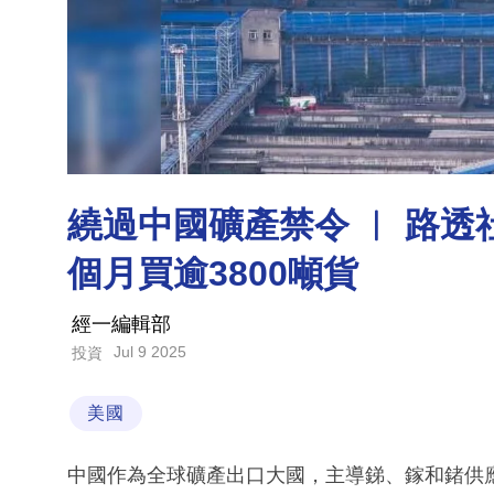
繞過中國礦產禁令 ︳ 路透
個月買逾3800噸貨
經一編輯部
Jul 9 2025
投資
美國
中國作為全球礦產出口大國，主導銻、鎵和鍺供應