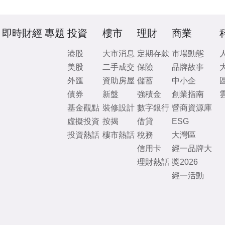
即時財經
專題
投資
樓市
理財
商業
港股
大市消息
定期存款
市場動態
美股
二手成交
保險
品牌故事
外匯
資助房屋
儲蓄
中小企
債券
新盤
強積金
創業指南
基金觀點
裝修設計
數字銀行
營商資源庫
虛擬投資
按揭
借貸
ESG
投資熱話
樓市熱話
稅務
大灣區
信用卡
經一品牌大
理財熱話
獎2026
經一活動