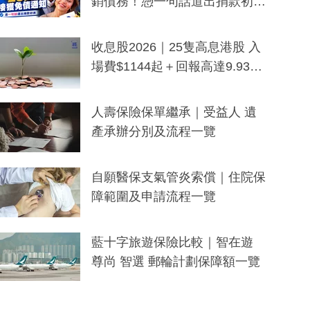
銷債務！憑一句話道出捐款初
衷：加州26萬人接獲免債通知、
一度被誤當詐騙手段
收息股2026｜25隻高息港股 入
場費$1144起＋回報高達9.93
厘！持續更新
人壽保險保單繼承｜受益人 遺
產承辦分別及流程一覽
自願醫保支氣管炎索償｜住院保
障範圍及申請流程一覽
藍十字旅遊保險比較｜智在遊
尊尚 智選 郵輪計劃保障額一覽