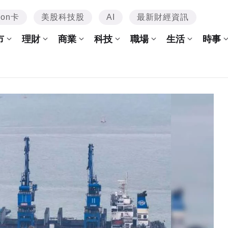
mon卡
美股科技股
AI
最新財經資訊
市
理財
商業
科技
職場
生活
時事