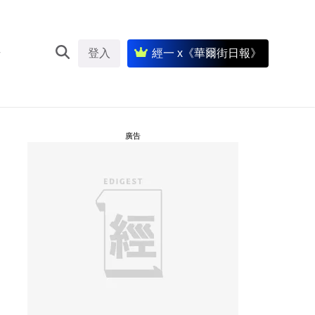
登入
經一 x《華爾街日報》
廣告