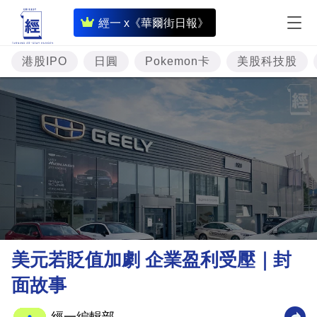
即
經一 x《華爾街日報》
時
財
港股IPO
日圓
Pokemon卡
美股科技股
經
專
題
投
資
樓
市
理
美元若貶值加劇 企業盈利受壓｜封
財
面故事
商
業