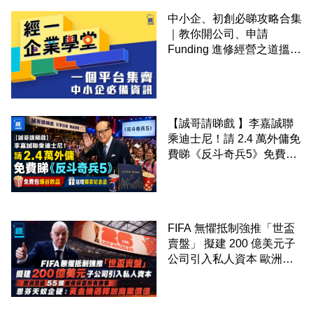
中小企、初創必睇攻略合集
｜教你開公司、申請
Funding 進修經營之道搵大
錢！
【誠哥請睇戲 】李嘉誠聯
乘迪士尼！請 2.4 萬外傭免
費睇《反斗奇兵5》免費包
爆谷飲品 送埋獨家紀念品
FIFA 無懼抵制強推「世盃
賣盤」 擬建 200 億美元子
公司引入私人資本 歐洲足
協 55 國威脅杯葛所有賽事
恩芬天奴企硬：黃金機遇釋
放商業價值