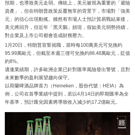
預期，也導致美元走弱。傳統上，美元被視為重要的「避險
資產」，但在特朗普政策反覆無常的背景下，市場對「強美
元」的信心出現動搖。雖然有市場人士預計貿易戰結束後，
美元將回升，但近年「黑天鵝」頻現，假如美元弱勢持續，
對企業及上市公司都會造成財務壓力。
1月20日，特朗普宣誓就職，當時每100萬美元可兌換約
95.99萬歐元，但截至本週三僅可兌換約88.48萬歐元，貶值
約8%。
適逢業績期，許多歐洲企業已針對匯率風險發出警號，且對
未來數季的盈利展望趨向保守。
以荷蘭啤酒品牌喜力（Heineken，股份代號：HEIA）為
例，公司在首季業績中提到，若以4月14日的即期匯率為全
年基準，預計匯兌因素將導致收入減少約17.2億歐元。