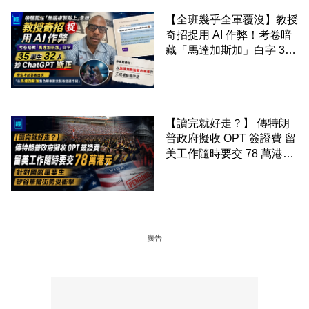
【全班幾乎全軍覆沒】教授
奇招捉用 AI 作弊！考卷暗
藏「馬達加斯加」白字 35
學生 32 人抄 ChatGPT 斷
正
【讀完就好走？】 傳特朗
普政府擬收 OPT 簽證費 留
美工作隨時要交 78 萬港元
針對國際畢業生 矽谷華爾
街勢受衝擊
廣告