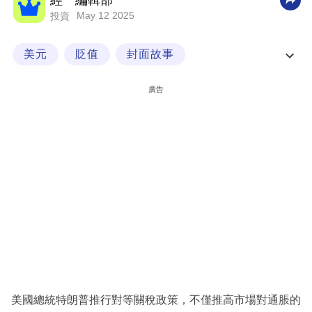
經一編輯部
May 12 2025
投資
科
技
美元
貶值
封面故事
職
美元轉弱？ 貨幣市場起怪風
場
廣告
生
活
時
事
專
欄
訂
閱
專
美國總統特朗普推行對等關稅政策，不僅推高市場對通脹的
區