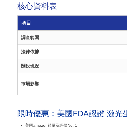
核心資料表
項目
調查範圍
法律依據
關稅現況
市場影響
限時優惠：美國FDA認證 激光
美國amazon鎖量及評價No. 1