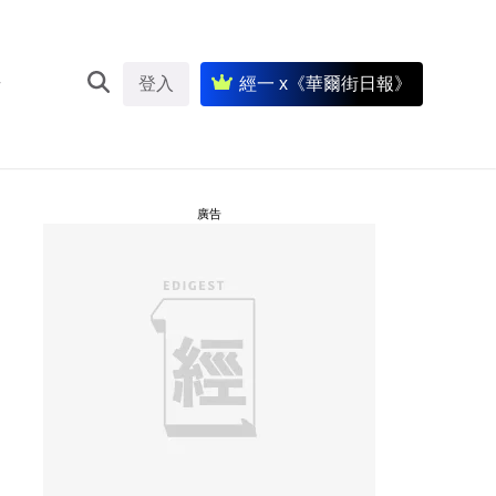
登入
經一 x《華爾街日報》
廣告