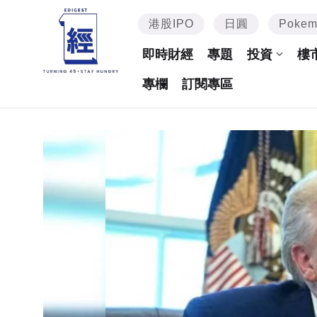
港股IPO
日圓
Poke
即時財經
專題
投資
樓
專欄
訂閱專區