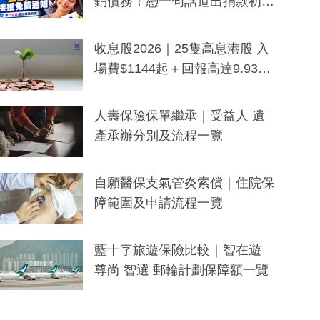
銷債務！憑一句話道出捐款初
衷：加州26萬人接獲免債通知、
一度被誤當詐騙手段
收息股2026｜25隻高息港股 入
場費$1144起＋回報高達9.93
厘！持續更新
人壽保險保單繼承｜受益人 遺
產承辦分別及流程一覽
自願醫保支氣管炎索償｜住院保
障範圍及申請流程一覽
藍十字旅遊保險比較｜智在遊
尊尚 智選 郵輪計劃保障額一覽