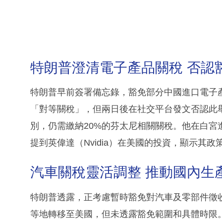
特朗普澄清電子產品關稅 否認
特朗普早前簽署備忘錄，豁免部分中國進口電子產
「對等關稅」，但兩日後在社交平台發文否認此
別，仍需繳納20%的芬太尼相關關稅。他在白宮進
提到英偉達（Nvidia）在美國的投資，顯示其
汽車關稅靈活調整 推動國內生
特朗普透露，正考慮暫時豁免對汽車及零部件徵
等地轉移至美國，但未透露豁免範圍和具體時限。