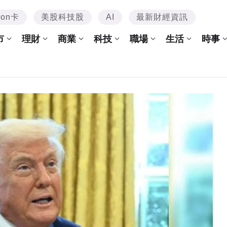
mon卡
美股科技股
AI
最新財經資訊
市
理財
商業
科技
職場
生活
時事