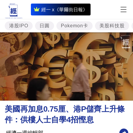
即
經一 x《華爾街日報》
時
財
港股IPO
日圓
Pokemon卡
美股科技股
經
專
題
投
資
樓
市
理
美國再加息0.75厘、港P儲齊上升條
財
件：供樓人士自學4招慳息
商
業