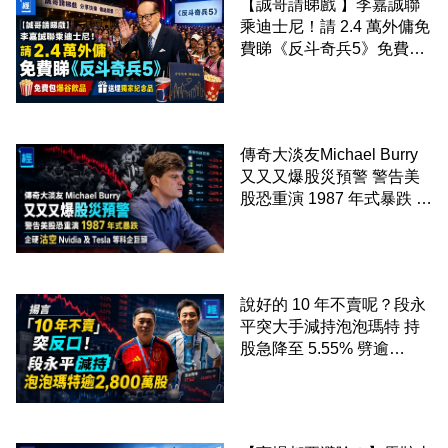
【誠哥請睇戲 】李嘉誠聯
乘迪士尼！請 2.4 萬外傭免
費睇《反斗奇兵5》免費包
爆谷飲品 送埋獨家紀念品
傳奇大淡友Michael Burry
又又又爆股災預警 警告美
股恐重演 1987 年式暴跌 企
硬沽空 Nvidia 及 Tesla 等
科企巨頭
說好的 10 年不賣呢？段永
平突大手減持泡泡瑪特 持
股急降至 5.55% 劈逾
2,800 萬股 4月才入局 上月
剛向網民派定心丸