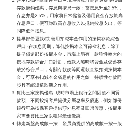
善用按揭存款相連戶口 – 現時按揭計劃普遍提供按揭
存款掛鈎優惠，存息與按息一致；當按息升至2.5%，
存息亦是2.5%，用家將日常儲蓄及備用資金存放於高
存息戶口，便可賺取高存息收入以抵銷按息支出，等
同降低淨按息。
提早部份還款/或 善用扣減本金作用的按揭存款綜合
戶口 -在加息周期，降低按揭本金可節省利息，除了
提早償還部份按揭本金，市場上另有一款彈性較大的
按揭存款綜合戶口計劃，借款人隨時將資金及儲蓄存
放於綜合戶口，有關存款便等同還款直接扣減按揭本
金，可享有扣減本金省息的作用之餘，持續性存款同
步具有縮短還款期之作用。
貨比三家按揭優惠 -現時市場上銀行之間因應不同貸
款額、不同按揭客戶提供分層息率及優惠，例如部份
銀行可為按保客戶提供額外息率及回贈優惠，按揭用
家需要貨比三家以獲得最佳優惠。
轉走新盤高成數一按 – 發展商提供的高成數一按一般