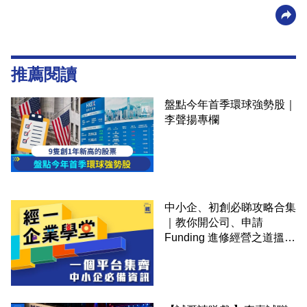
推薦閱讀
盤點今年首季環球強勢股｜
李聲揚專欄
中小企、初創必睇攻略合集
｜教你開公司、申請
Funding 進修經營之道搵大
錢！