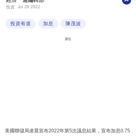
經濟一週編輯部
Jul 28 2022
投資
科
技
投資有道
加息
陳茂波
職
場
廣告
生
活
時
事
專
欄
訂
閱
專
美國聯儲局凌晨宣布2022年第5次議息結果，宣布加息0.75
區