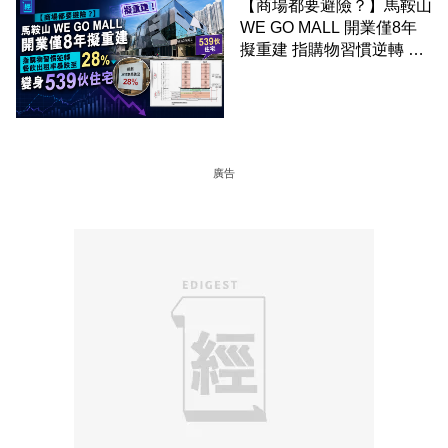
【商場都要避險？】馬鞍山
WE GO MALL 開業僅8年
擬重建 指購物習慣逆轉 餐
飲出租率暴跌至 28% 變身
539伙住宅
廣告