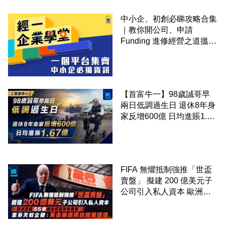
中小企、初創必睇攻略合集
｜教你開公司、申請
Funding 進修經營之道搵大
錢！
【首富牛一】98歲誠哥早
兩日低調過生日 退休8年身
家反增600億 日均進賬1.67
億
FIFA 無懼抵制強推「世盃
賣盤」 擬建 200 億美元子
公司引入私人資本 歐洲足
協 55 國威脅杯葛所有賽事
恩芬天奴企硬：黃金機遇釋
放商業價值