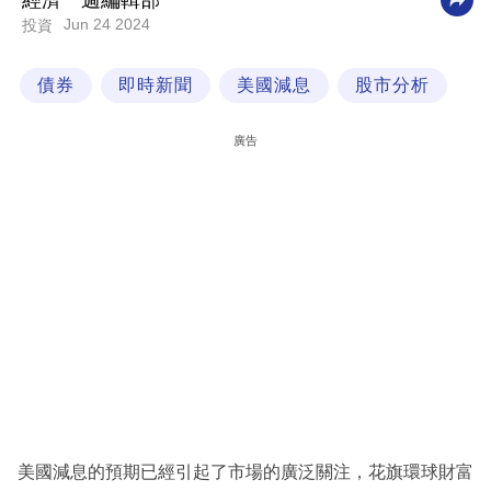
經濟一週編輯部
Jun 24 2024
投資
科
技
債券
即時新聞
美國減息
股市分析
職
場
廣告
生
活
時
事
專
欄
訂
閱
專
美國減息的預期已經引起了市場的廣泛關注，花旗環球財富
區