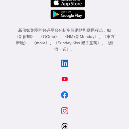
新傳媒集團的數碼平台包括多個網站和應用程式，如
《新假期》
、
《GOtrip》
、
《NM+新Monday》
、
《東方
新地》
、
《more》
、
《Sunday Kiss 親子童萌》
、
《經
濟一週》
。