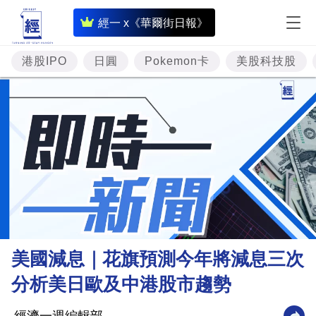
即
經一 x《華爾街日報》
時
財
港股IPO
日圓
Pokemon卡
美股科技股
經
專
題
投
資
樓
市
理
美國減息｜花旗預測今年將減息三次
財
分析美日歐及中港股市趨勢
商
業