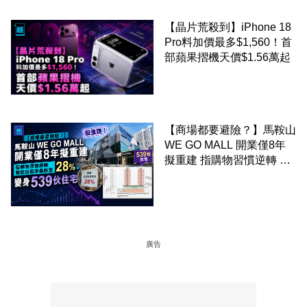
【晶片荒殺到】iPhone 18
Pro料加價最多$1,560！首
部蘋果摺機天價$1.56萬起
【商場都要避險？】馬鞍山
WE GO MALL 開業僅8年
擬重建 指購物習慣逆轉 餐
飲出租率暴跌至 28% 變身
539伙住宅
廣告