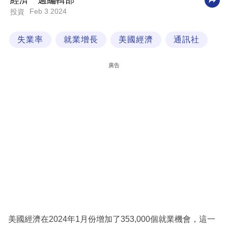
經濟一週編輯部
Feb 3 2024
投資
科
技
失業率
就業增長
美國經濟
通訊社
職
場
廣告
生
活
時
事
專
欄
訂
閱
專
美國經濟在2024年1月份增加了353,000個就業機會，這一
區