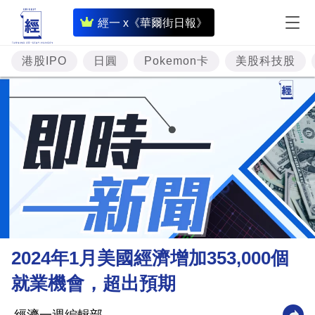
即
經一 x《華爾街日報》
時
財
港股IPO
日圓
Pokemon卡
美股科技股
經
專
題
投
資
樓
市
理
2024年1月美國經濟增加353,000個
財
就業機會，超出預期
商
業