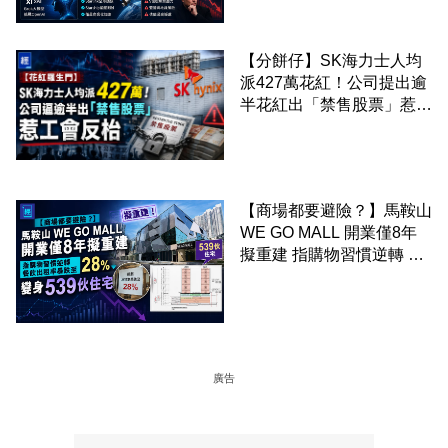
【分餅仔】SK海力士人均
派427萬花紅！公司提出逾
半花紅出「禁售股票」惹工
會反枱
【商場都要避險？】馬鞍山
WE GO MALL 開業僅8年
擬重建 指購物習慣逆轉 餐
飲出租率暴跌至 28% 變身
539伙住宅
廣告