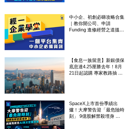
中小企、初創必睇攻略合集
｜教你開公司、申請
Funding 進修經營之道搵大
錢！
【食息一族留意】新銀債保
底息達4.25厘勝去年！8月
21日起認購 專家教路抽 20
至 30 手 鎖定三年高息
SpaceX上市首份季績出
爐！大摩警告迎「最危險時
刻」 9億股解禁殺埋身 拆
解馬斯克AI與太空風控局