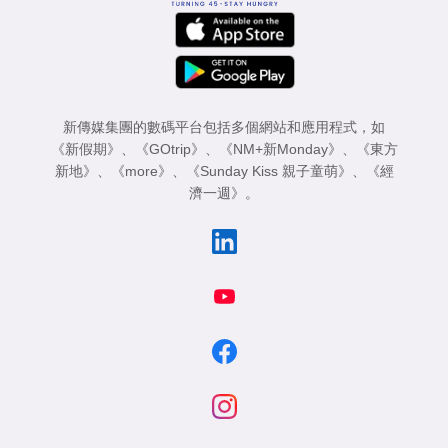
新傳媒集團的數碼平台包括多個網站和應用程式，如
《新假期》
、
《GOtrip》
、
《NM+新Monday》
、
《東方
新地》
、
《more》
、
《Sunday Kiss 親子童萌》
、
《經
濟一週》
。