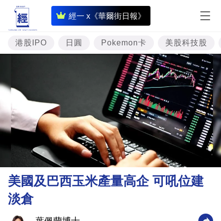
即
經一 x《華爾街日報》
時
財
港股IPO
日圓
Pokemon卡
美股科技股
經
專
題
投
資
樓
市
理
美國及巴西玉米產量高企 可吼位建
財
淡倉
商
業