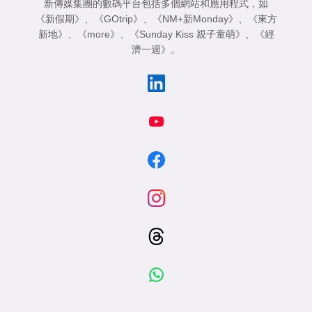
新傳媒集團的數碼平台包括多個網站和應用程式，如
《新假期》
、
《GOtrip》
、
《NM+新Monday》
、
《東方
新地》
、
《more》
、
《Sunday Kiss 親子童萌》
、
《經
濟一週》
。