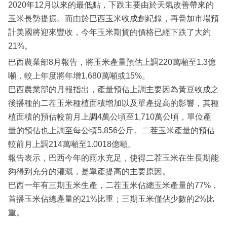
2020年12月以來的最低點，下跌主要由於天氣改善帶來的
玉米長勢提振。而由於巴西玉米收成創紀錄，再疊加市場預
計美國將迎來豐收，今年玉米期貨的價格已經下跌了大約
21%。
巴西農業部8月報告，將玉米產量預估上調220萬噸至1.3億
噸，較上年度將年增1,680萬噸或15%。
巴西農業部的月報指出，產量預估上調主要因為黃豆收成之
後播種的二茬玉米種植面積增加以及單產提高的影響，其種
植面積的預估較前月上調4萬公頃至1,710萬公頃，單位產
量的預估也上調至每公頃5,856公斤。二茬玉米產量的預估
較前月上調214萬噸至1.0018億噸。
報告表示，巴西今年的雨水充足，使得二茬玉米在生長期能
夠得到充分的灌溉，是單產提高的主要原因。
巴西一年有三期玉米生產，二茬玉米佔總玉米產量的77%，
首播玉米佔總產量的21%比重；三期玉米僅佔少數的2%比
重。