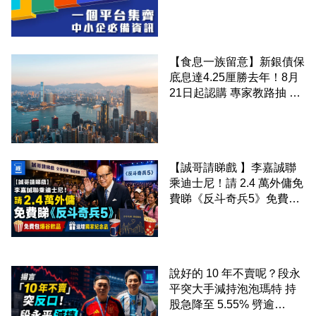
錢！
【食息一族留意】新銀債保
底息達4.25厘勝去年！8月
21日起認購 專家教路抽 20
至 30 手 鎖定三年高息
【誠哥請睇戲 】李嘉誠聯
乘迪士尼！請 2.4 萬外傭免
費睇《反斗奇兵5》免費包
爆谷飲品 送埋獨家紀念品
說好的 10 年不賣呢？段永
平突大手減持泡泡瑪特 持
股急降至 5.55% 劈逾