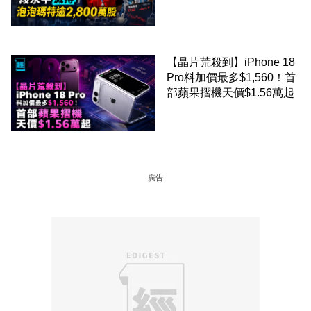
2,800 萬股 4月才入局 上月
剛向網民派定心丸
【晶片荒殺到】iPhone 18
Pro料加價最多$1,560！首
部蘋果摺機天價$1.56萬起
廣告