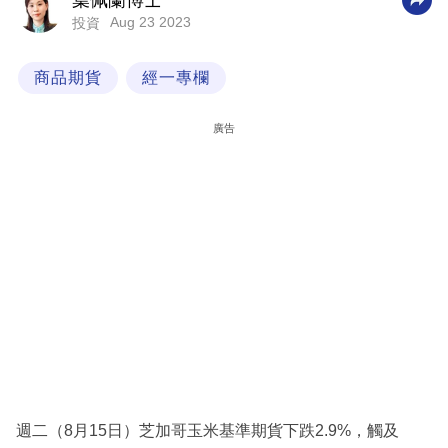
葉佩蘭博士
Aug 23 2023
投資
科
技
商品期貨
經一專欄
職
場
廣告
生
活
時
事
專
欄
訂
閱
專
週二（8月15日）芝加哥玉米基準期貨下跌2.9%，觸及
區