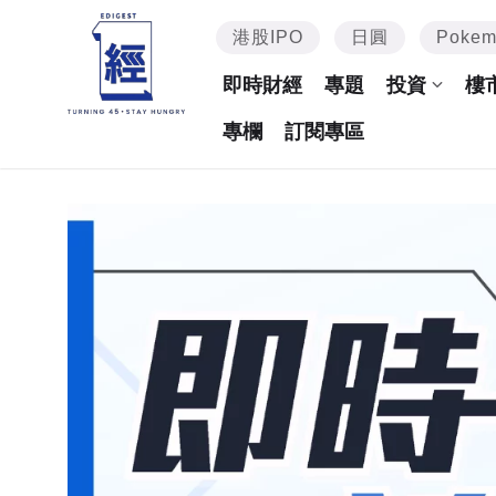
港股IPO
日圓
Poke
即時財經
專題
投資
樓
專欄
訂閱專區