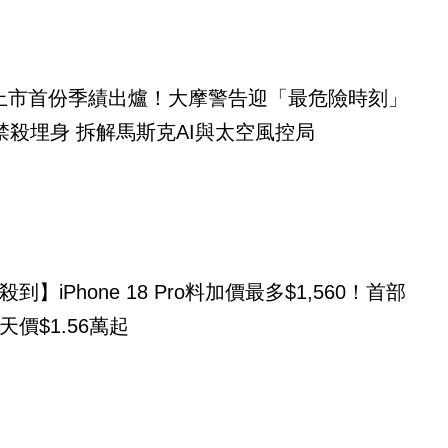
eX上市首份季績出爐！大摩警告迎「最危險時刻」
禁殺埋身 拆解馬斯克AI與太空風控局
到】iPhone 18 Pro料加價最多$1,560！首部
天價$1.56萬起