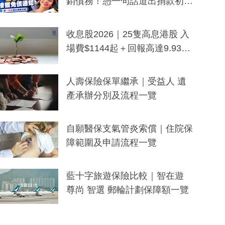
銷債務！憑一句話道出捐款初
衷：加州26萬人接獲免債通知、
一度被誤當詐騙手段
收息股2026｜25隻高息港股 入
場費$1144起＋回報高達9.93
厘！持續更新
人壽保險保單繼承｜受益人 遺
產承辦分別及流程一覽
自願醫保支氣管炎索償｜住院保
障範圍及申請流程一覽
藍十字旅遊保險比較｜智在遊
尊尚 智選 郵輪計劃保障額一覽