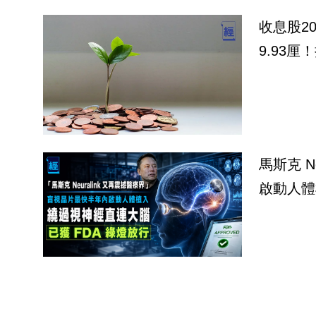
收息股2
9.93厘
馬斯克 Neur
啟動人體