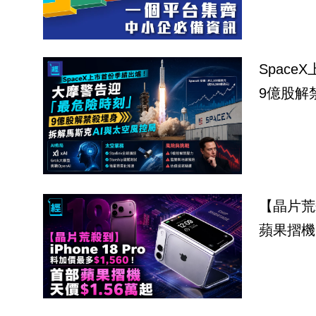
Spac
9億股解
【晶片荒殺
蘋果摺機