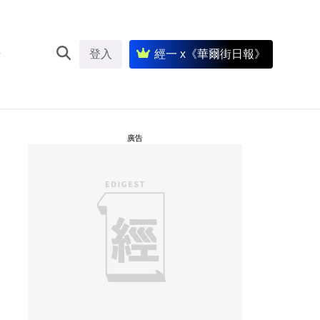
登入
經一 x《華爾街日報》
廣告