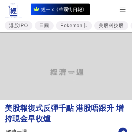
即
經一 x《華爾街日報》
時
財
港股IPO
日圓
Pokemon卡
美股科技股
經
專
題
投
資
樓
市
理
美股報復式反彈千點 港股唔跟升 增
財
持現金早收爐
商
業