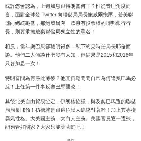
或許您會認為，上週加息跟特朗普何干？惟從管理角度而
言，面對全球發 Twitter 向聯儲局局長鮑威爾拖壓，若美聯
儲向總統跪低，那鮑威爾與一眾擁有投票權的聯邦銀行行
長，則要承擔放棄聯儲局獨立性的罵名！
相反，當年奧巴馬卻聰明得多，私下約見時任局長耶倫面
談。他們二人傾談什麼沒有人知，但結果是2015和2016年
只各加息一次！
特朗普問為何厚此薄彼？他其實應問問自己為何逢奧巴馬必
反！上任第一件事反奧巴馬醫改！
其後北美自由貿易協定，伊朗核協議，與及奧巴馬選的聯儲
局局長耶倫！彷彿就是跟這位黑人總統對著幹！加上其專橫
霸氣性格。大美國主義，大白人主義。美國官員逐一遭殃，
能夠管好國家？大家只能等著瞧吧！
廣告