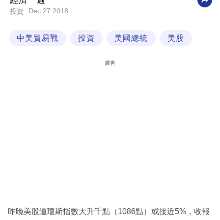
經濟一週
Dec 27 2018
投資
科
技
中美貿易戰
投資
美國總統
美股
職
場
廣告
生
活
時
事
專
欄
訂
閱
專
昨晚美股道瓊斯指數大升千點（1086點）或接近5%，收報
區