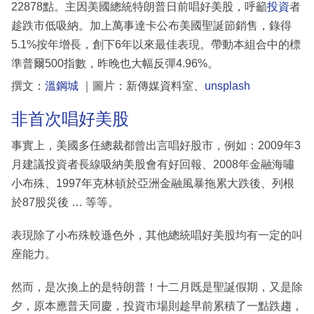
22878點。主因美國總統特朗普日前唱好美股，呼籲
投資
者
趁跌市低吸納。加上萬事達卡公布美國聖誕節銷售，錄得
5.1%按年增長，創下6年以來最佳表現。帶動本組合中的標
準普爾500指數，昨晚也大幅反彈4.96%。
撰文：
溫鋼城
｜圖片：新傳媒資料室、
unsplash
非首次唱好美股
事實上，美國多任總裁都曾出言唱好股市，例如：2009年3
月建議投資者長線吸納美股會有好回報、2008年金融海嘯
小布殊、1997年克林頓於亞洲金融風暴拖累大跌後、列根
於87股災後 … 等等。
表現除了小布殊較遜色外，其他總統唱好美股均有一定的叫
座能力。
然而，是次換上的是特朗普！十二月既是聖誕假期，又是除
夕，原本應普天同慶，投資市場則趁早前累積了一點跌趨，