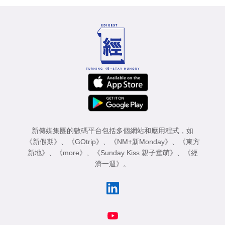
新傳媒集團的數碼平台包括多個網站和應用程式，如
《新假期》
、
《GOtrip》
、
《NM+新Monday》
、
《東方
新地》
、
《more》
、
《Sunday Kiss 親子童萌》
、
《經
濟一週》
。