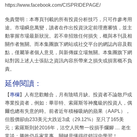
https://www.facebook.com/CISPRIDEPAGE/
免責聲明：本專頁刊載的所有投資分析技巧，只可作參考用
途。市場瞬息萬變，讀者在作出投資決定前理應審慎，並主
動掌握市場最新狀況。若不幸招致任何損失，概與本刊及相
關作者無關。而本集團旗下網站或社交平台的網誌內容及觀
點，僅屬筆者個人意見，與新傳媒立場無關。本集團旗下網
站對因上述人士張貼之資訊內容所帶來之損失或損害概不負
責。
延伸閱讀：
【
專欄
】人有悲歡離合，月有陰晴月缺。投資者不論散戶或
專業投資者，例如：畢菲特、索羅斯等神魔級的投資人，偶
爾也總有失意的時。前者近年積極吸納的蘋果（AAPL），
但股價卻由233美元大跌近3成（29.12%）至只了165美
元；索羅斯則於2016年，沽空人民幣一役損手爛腳 … 老生
常談：勝敗仍兵家常事，關鍵是懂得從錯誤中學習！