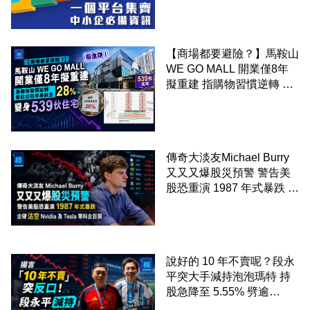
【商場都要避險？】馬鞍山
WE GO MALL 開業僅8年
擬重建 指購物習慣逆轉 餐
飲出租率暴跌至 28% 變身
539伙住宅
傳奇大淡友Michael Burry
又又又爆股災預警 警告美
股恐重演 1987 年式暴跌 企
硬沽空 Nvidia 及 Tesla 等
科企巨頭
說好的 10 年不賣呢？段永
平突大手減持泡泡瑪特 持
股急降至 5.55% 劈逾
2,800 萬股 4月才入局 上月