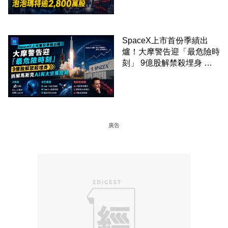
剛向網民派定心丸
SpaceX上市首份季績出
爐！大摩警告迎「最危險時
刻」 9億股解禁殺埋身 拆
解馬斯克AI與太空風控局
廣告