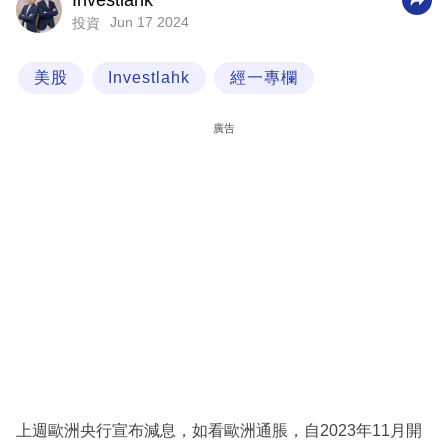
Investlahk
Jun 17 2024
投資
科
技
美股
Investlahk
經一專欄
職
場
廣告
生
活
時
事
專
欄
訂
閱
專
上週歐洲央行宣布減息，如看歐洲通脹，自2023年11月開
區