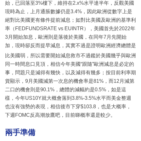
始，已回落至3%樓下，維持在2.x%水平達半年，反觀美國
現時為止，上月通脹數據仍是3.4%，因此歐洲從數字上是
絕對比美國更有條件提前減息；如對比美國及歐洲的基準利
率（FEDFUNDSRATE vs EUINTR），美國首先於2022年
3月開始加息，歐洲則是落後於美國，在同年7月先開始
加，現時卻反而提早減息，其實不過是證明歐洲經濟總體是
比美國弱，所以需要開始減息救市不過鑑於美國幾乎與歐洲
同一時間息口見頂，相信今年美國“跟隨”歐洲減息是必定的
事，問題只是減得有幾快，以及減得有幾多；按目前利率期
貨顯示，9月美國減第一次息的機會率是81%，而12月減第
二口的機會則是90.1%，總體的減幅約是0.5%，如是這
樣，今年US10Y就大概會落到3.8%-3.5%水平而美金整週
也沒有強勢的表現，相信後市下穿$103.8，也是大概率，
下週FOMC反高潮放鷹吧，目前睇概率還是較少。
兩手準備