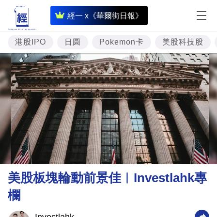
即
經一 x《華爾街日報》
時
財
港股IPO
日圓
Pokemon卡
美股科技股
經
專
題
投
資
樓
市
理
美股板塊輪動前景佳︳Investlahk專
財
欄
商
業