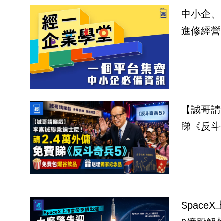
中小企、
進修經營
【誠哥請
睇《反斗
Spac