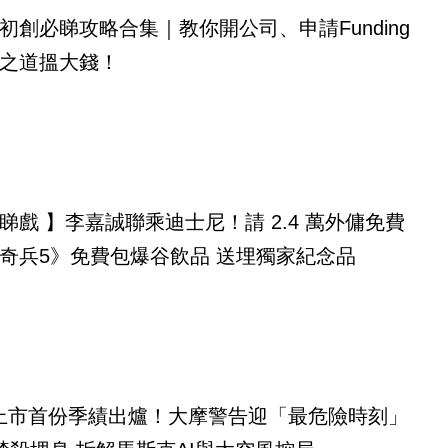
初創必睇攻略合集｜教你開公司、申請Funding
之道搵大錢！
睇戲 】李嘉誠聯乘迪士尼！請 2.4 萬外傭免費
奇兵5》免費包爆谷飲品 送埋獨家紀念品
eX上市首份季績出爐！大摩警告迎「最危險時刻」