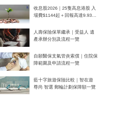
一度被誤當詐騙手段
收息股2026｜25隻高息港股 入
場費$1144起＋回報高達9.93
厘！持續更新
人壽保險保單繼承｜受益人 遺
產承辦分別及流程一覽
自願醫保支氣管炎索償｜住院保
障範圍及申請流程一覽
藍十字旅遊保險比較｜智在遊
尊尚 智選 郵輪計劃保障額一覽