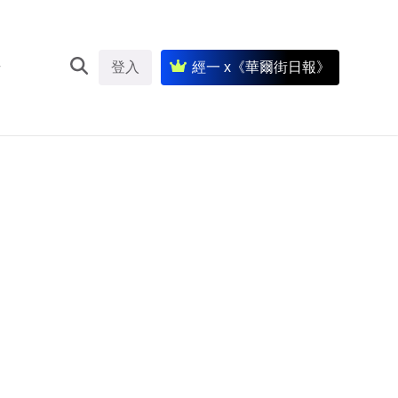
登入
經一 x《華爾街日報》