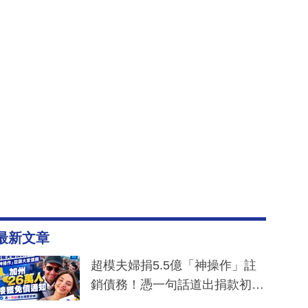
最新文章
超模夫婦捐5.5億「神操作」註
銷債務！憑一句話道出捐款初
衷：加州26萬人接獲免債通知、