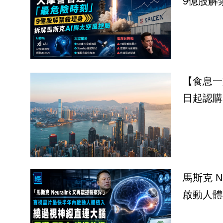
9億股解
【食息一
日起認購 
馬斯克 Neur
啟動人體