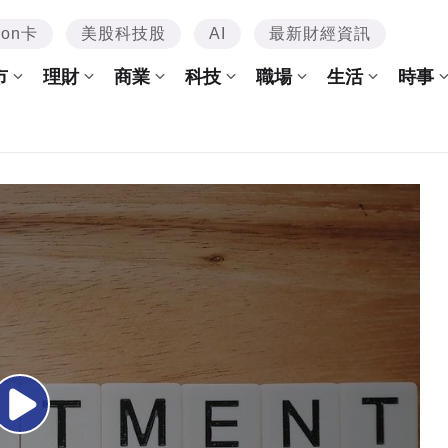
mon卡
美股科技股
AI
最新財經資訊
市
理財
商業
科技
職場
生活
時事