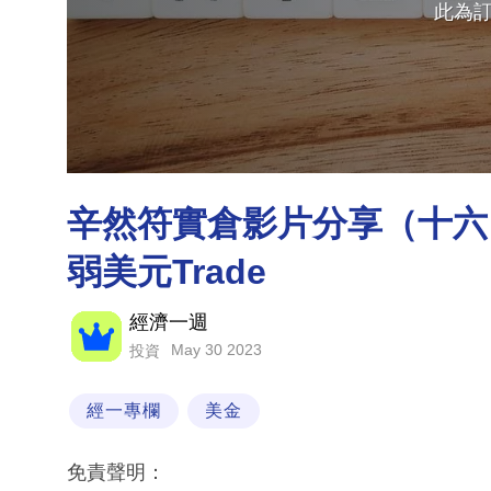
此為
辛然符實倉影片分享（十六
弱美元Trade
經濟一週
May 30 2023
投資
經一專欄
美金
免責聲明：