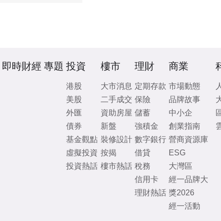
即時財經
專題
投資
樓市
理財
商業
港股
大市消息
定期存款
市場動態
美股
二手成交
保險
品牌故事
外匯
資助房屋
儲蓄
中小企
債券
新盤
強積金
創業指南
基金觀點
裝修設計
數字銀行
營商資源庫
虛擬投資
按揭
借貸
ESG
投資熱話
樓市熱話
稅務
大灣區
信用卡
經一品牌大
理財熱話
獎2026
經一活動