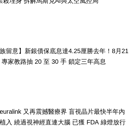
禁殺埋身 拆解馬斯克AI與太空風控局
族留意】新銀債保底息達4.25厘勝去年！8月21
專家教路抽 20 至 30 手 鎖定三年高息
alink 又再震撼醫療界 盲視晶片最快半年內
植入 繞過視神經直連大腦 已獲 FDA 綠燈放行