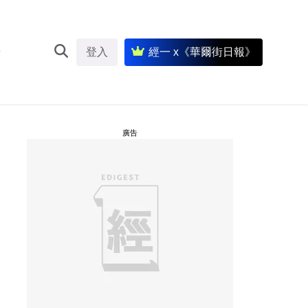
登入
經一 x《華爾街日報》
廣告