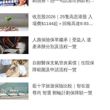
銷債務！憑一句話道出捐款初
衷：加州26萬人接獲免債通知、
一度被誤當詐騙手段
收息股2026｜25隻高息港股 入
場費$1144起＋回報高達9.93
厘！持續更新
人壽保險保單繼承｜受益人 遺
產承辦分別及流程一覽
自願醫保支氣管炎索償｜住院保
障範圍及申請流程一覽
藍十字旅遊保險比較｜智在遊
尊尚 智選 郵輪計劃保障額一覽