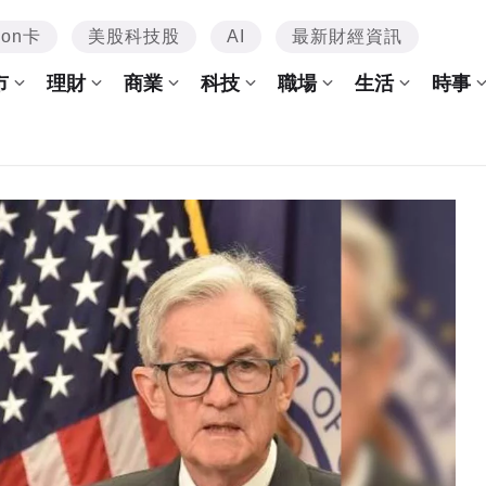
mon卡
美股科技股
AI
最新財經資訊
市
理財
商業
科技
職場
生活
時事