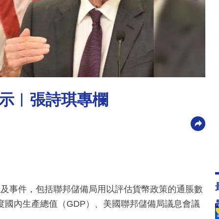
示︳張詩琪專欄
據及事件，包括聯邦儲備局用以評估貨幣政策的通脹數
度國內生產總值（GDP）、美國聯邦儲備局議息會議