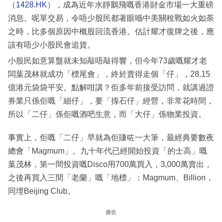
（
1428.HK
），成為近年水靜鵝飛嘅香港財金市場一大重磅
消息。呢單交易，令唔少股民都著眼喺中美關稅戰如火如荼
之時，比多個原因中概股回流香港。估計耀才復牌之後，應
該有唔少小股民會追貨。
小股民如意算盤就未知敲唔敲得響，但今年73歲嘅耀才老
闆葉茂林就成功「標尾會」，終於賣得走個「仔」，28.15
億港元袋袋平安。點解咁講？佢多年前接受訪問，就講過證
券業只係佢嘅「細仔」，要「揼石仔」經營，非常花時間，
所以「二仔」係佢嘅酒吧生意，而「大仔」係物業投資。
事實上，佢嘅「二仔」早就為佢賺咗一大筆，最經典要數夜
總會「Magmum」。九十年代已經開始投資「的士高」嘅
葉茂林，第一間投資嘅Disco用700萬買入，3,000萬賣出，
之後再買入三間「老蘭」嘅「地標」：Magmum、Billion，
同埋Beijing Club。
廣告