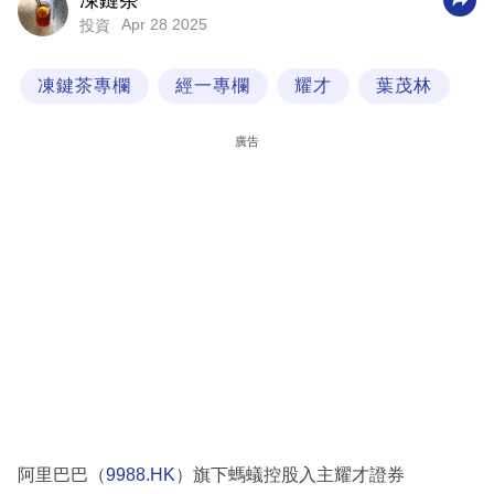
凍鏈茶
Apr 28 2025
投資
科
技
凍鍵茶專欄
經一專欄
耀才
葉茂林
職
場
廣告
生
活
時
事
專
欄
訂
閱
專
阿里巴巴（
9988.HK
）旗下螞蟻控股入主耀才證券
區