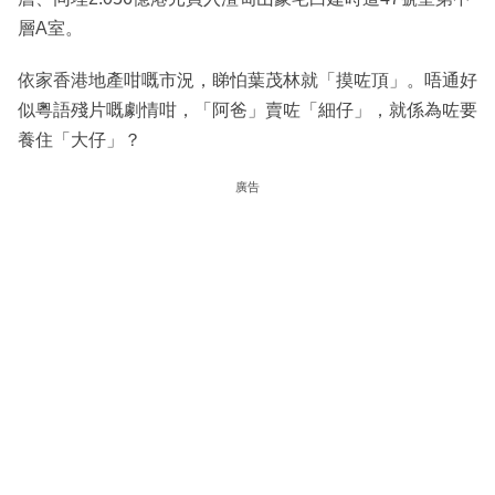
層A室。
依家香港地產咁嘅市況，睇怕葉茂林就「摸咗頂」。唔通好
似粵語殘片嘅劇情咁，「阿爸」賣咗「細仔」，就係為咗要
養住「大仔」？
廣告