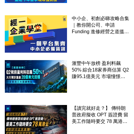
中小企、初創必睇攻略合集
｜教你開公司、申請
Funding 進修經營之道搵大
錢！
滙豐中午放榜 盈利料飆
50% 綜合18家券商估算 Q2
賺95.1億美元 市場憧憬重
啟20億美元回購 一文看清
三大業績焦點
【讀完就好走？】 傳特朗
普政府擬收 OPT 簽證費 留
美工作隨時要交 78 萬港元
針對國際畢業生 矽谷華爾