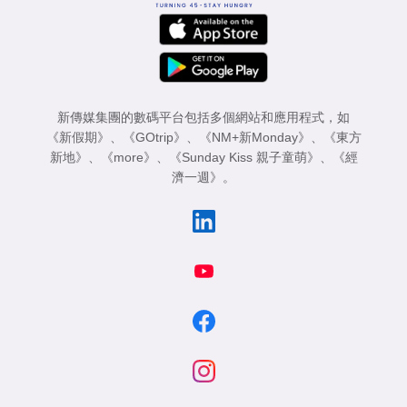
新傳媒集團的數碼平台包括多個網站和應用程式，如
《新假期》
、
《GOtrip》
、
《NM+新Monday》
、
《東方
新地》
、
《more》
、
《Sunday Kiss 親子童萌》
、
《經
濟一週》
。