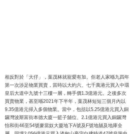
相反對於「大仔」，葉茂林就寵愛有加。佢老人家喺九四年
第一次涉足物業買賣，當時以大約六、七千萬港元買入中環
皇后大道中九號十三樓一層，轉手價1.3億港元。之後多次
買賣物業，甚至喺2021年下半年，葉茂林短短三個月內以
9.35億港元掃入多個物業。當中，包括以5.25億港元買入銅
鑼灣波斯富街本德大廈一籃子舖位、2.1億港元買入銅鑼灣
怡和街46至54號麥當奴大廈地下A號及F號地舖及地庫全
層、同埋2.056億港元買入渣甸山豪宅白建時道47號皇第中