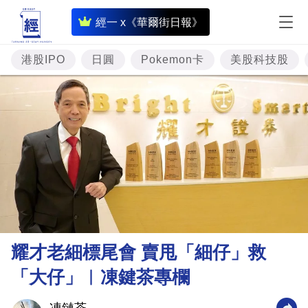
即
經一 x《華爾街日報》
時
財
港股IPO
日圓
Pokemon卡
美股科技股
經
專
題
投
資
樓
市
理
耀才老細標尾會 賣甩「細仔」救
財
「大仔」︳凍鍵茶專欄
商
業