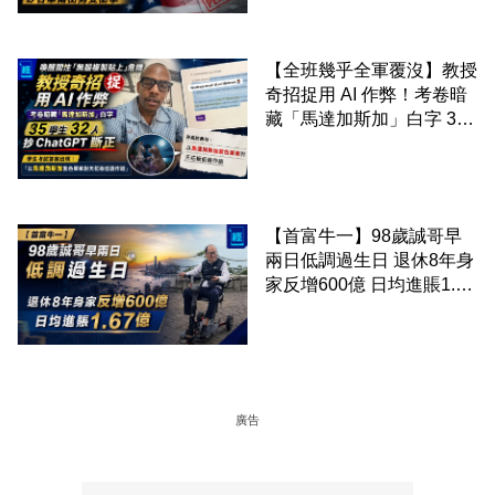
街勢受衝擊
【全班幾乎全軍覆沒】教授
奇招捉用 AI 作弊！考卷暗
藏「馬達加斯加」白字 35
學生 32 人抄 ChatGPT 斷
正
【首富牛一】98歲誠哥早
兩日低調過生日 退休8年身
家反增600億 日均進賬1.67
億
廣告