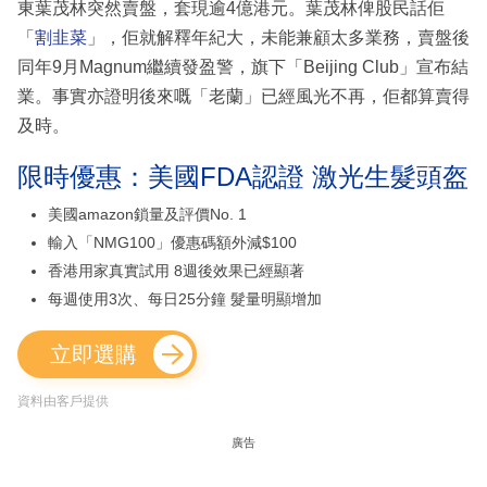
東葉茂林突然賣盤，套現逾4億港元。葉茂林俾股民話佢
「
割韭菜
」，佢就解釋年紀大，未能兼顧太多業務，賣盤後
同年9月Magnum繼續發盈警，旗下「Beijing Club」宣布結
業。事實亦證明後來嘅「老蘭」已經風光不再，佢都算賣得
及時。
限時優惠：美國FDA認證 激光生髮頭盔
美國amazon鎖量及評價No. 1
輸入「NMG100」優惠碼額外減$100
香港用家真實試用 8週後效果已經顯著
每週使用3次、每日25分鐘 髮量明顯增加
立即選購
資料由客戶提供
廣告