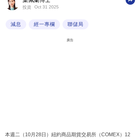
葉佩蘭博士
Oct 31 2025
投資
科
技
減息
經一專欄
聯儲局
職
場
廣告
生
活
時
事
專
欄
訂
閱
專
本週二（10月28日）紐約商品期貨交易所（COMEX）12
區