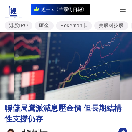
即
經一 x《華爾街日報》
時
財
港股IPO
匯金
Pokemon卡
美股科技股
經
專
題
投
資
樓
市
理
聯儲局鷹派減息壓金價 但長期結構
財
性支撐仍存
商
業