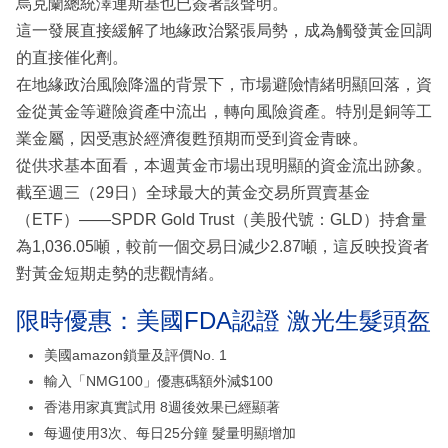
烏克蘭總統澤連斯基也已簽署該聲明。
這一發展直接緩解了地緣政治緊張局勢，成為觸發黃金回調
的直接催化劑。
在地緣政治風險降溫的背景下，市場避險情緒明顯回落，資
金從黃金等避險資產中流出，轉向風險資產。特別是銅等工
業金屬，因受惠於經濟復甦預期而受到資金青睞。
從供求基本面看，本週黃金市場出現明顯的資金流出跡象。
截至週三（29日）全球最大的黃金交易所買賣基金
（ETF）——SPDR Gold Trust（美股代號：GLD）持倉量
為1,036.05噸，較前一個交易日減少2.87噸，這反映投資者
對黃金短期走勢的悲觀情緒。
限時優惠：美國FDA認證 激光生髮頭盔
美國amazon鎖量及評價No. 1
輸入「NMG100」優惠碼額外減$100
香港用家真實試用 8週後效果已經顯著
每週使用3次、每日25分鐘 髮量明顯增加