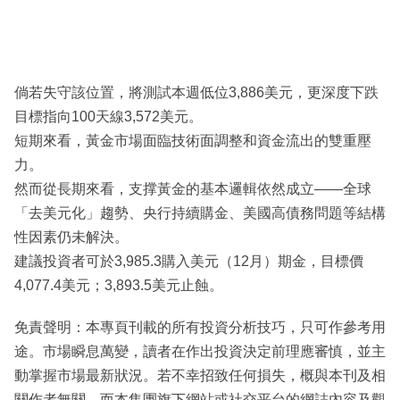
倘若失守該位置，將測試本週低位3,886美元，更深度下跌
目標指向100天線3,572美元。
短期來看，黃金市場面臨技術面調整和資金流出的雙重壓
力。
然而從長期來看，支撑黃金的基本邏輯依然成立——全球
「去美元化」趨勢、央行持續購金、美國高債務問題等結構
性因素仍未解決。
建議投資者可於3,985.3購入美元（12月）期金，目標價
4,077.4美元；3,893.5美元止蝕。
免責聲明：本專頁刊載的所有投資分析技巧，只可作參考用
途。市場瞬息萬變，讀者在作出投資決定前理應審慎，並主
動掌握市場最新狀況。若不幸招致任何損失，概與本刊及相
關作者無關。而本集團旗下網站或社交平台的網誌內容及觀