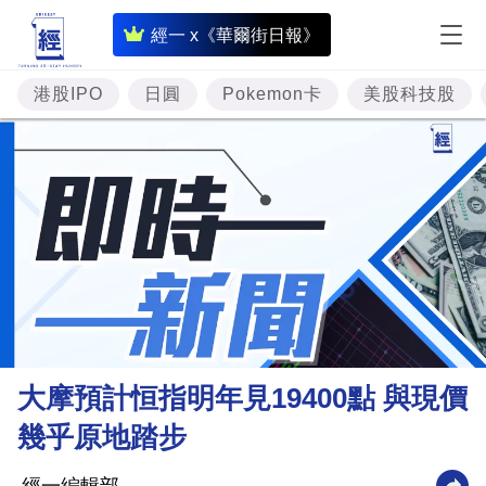
即
經一 x《華爾街日報》
時
財
港股IPO
日圓
Pokemon卡
美股科技股
經
專
題
投
資
樓
市
理
大摩預計恒指明年見19400點 與現價
財
幾乎原地踏步
商
業