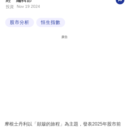
經一編輯部
Nov 19 2024
投資
科
技
股市分析
恒生指數
職
場
廣告
生
活
時
事
專
欄
訂
閱
專
摩根士丹利以「顛簸的旅程」為主題，發表2025年股市前
區